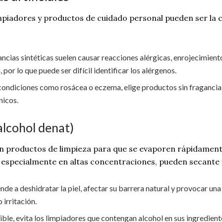
mpiadores y productos de cuidado personal pueden ser la 
ncias sintéticas suelen causar reacciones alérgicas, enrojecimiento
or lo que puede ser difícil identificar los alérgenos.
 o condiciones como rosácea o eczema, elige productos sin fragancia
nicos.
alcohol denat)
en productos de limpieza para que se evaporen rápidament
 especialmente en altas concentraciones, pueden secante y 
ende a deshidratar la piel, afectar su barrera natural y provocar 
 irritación.
ensible, evita los limpiadores que contengan alcohol en sus ingredien