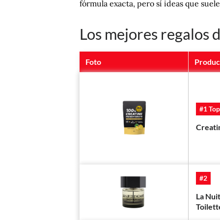
fórmula exacta, pero sí ideas que suel
Los mejores regalos 
Foto
Produc
#1 Top
Creat
#2
La Nui
Toilet