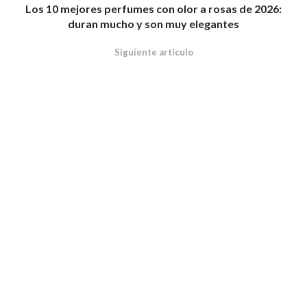
Los 10 mejores perfumes con olor a rosas de 2026:
duran mucho y son muy elegantes
Siguiente artículo
Preservativos retardantes: qué son, cómo te ayudarán
en tus relaciones sexuales y los mejores que
recomendamos
© 2026 Primor - Todos los derechos reservados
Política de cookies
Política
de privacidad
Descubre nuestro blog