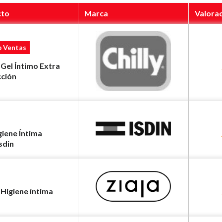
cto
Marca
Valora
p Ventas
 Gel Íntimo Extra
cción
giene Íntima
sdin
 Higiene íntima