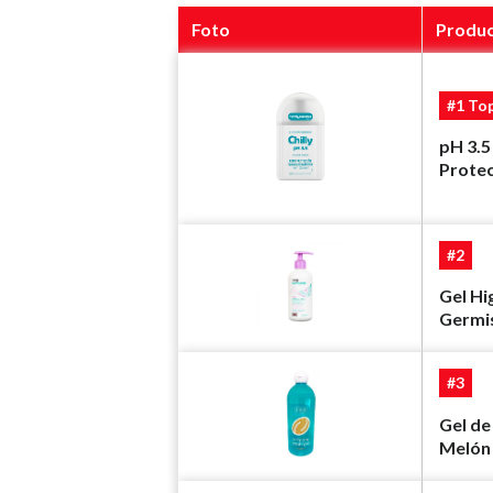
Foto
Produ
#1 To
pH 3.5
Prote
#2
Gel Hi
Germi
#3
Gel de
Melón