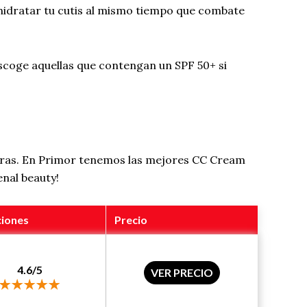
e hidratar tu cutis al mismo tiempo que combate
 Escoge aquellas que contengan un SPF 50+ si
mpras. En Primor tenemos las mejores CC Cream
enal beauty!
ciones
Precio
4.6/5
VER PRECIO