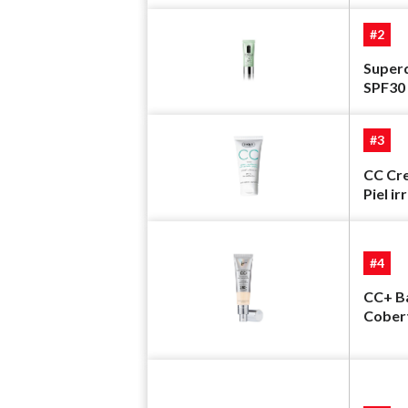
#2
Super
SPF30
#3
CC Cr
Piel ir
#4
CC+ Ba
Cobert