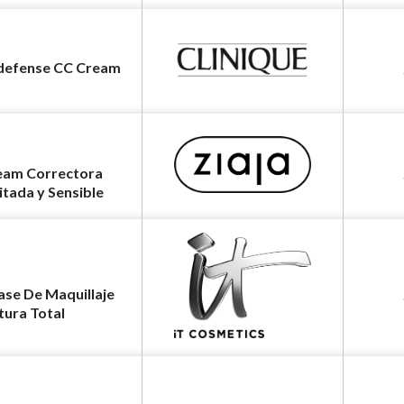
defense CC Cream
eam Correctora
ritada y Sensible
se De Maquillaje
ura Total