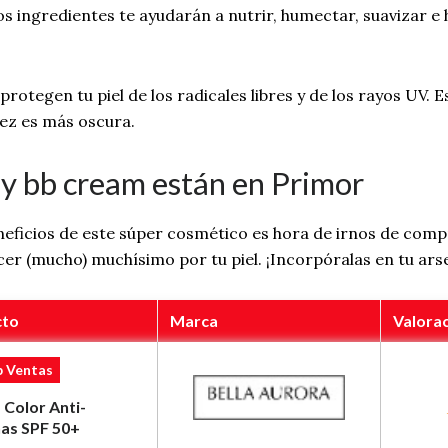
tos ingredientes te ayudarán a nutrir, humectar, suavizar 
rotegen tu piel de los radicales libres y de los rayos UV.
 tez es más oscura.
 y bb cream están en Primor
neficios de este súper cosmético es hora de irnos de co
er (mucho) muchísimo por tu piel. ¡Incorpóralas en tu ars
cto
Marca
Valora
p Ventas
Color Anti-
as SPF 50+