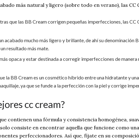
cabado más natural y ligero (sobre todo en verano), las CC
tras que las BB Cream corrigen pequeñas imperfecciones, las CC C
 un acabado mucho más ligero y brillante, de ahí su denominación
n un resultado más mate.
a más opaca y estar destinada a corregir imperfecciones de manera 
que la BB Cream es un cosmético híbrido entre una hidratante y un
aquillaje, ya que se funde a la perfección con la piel y corrige impe
jores cc cream?
que contienen una fórmula y consistencia homogénea, suave
 solo consiste en encontrar aquella que funcione como una
entes perfeccionadores. Así que, fíjate en su composici