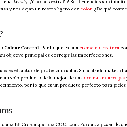
arsenal
beauty
. ¡Y no nos extraña! Sus beneficios son infinito
ones
y nos dejan un rostro ligero con
color
. ¿De qué cosmé
?
o
Colour Control
. Por lo que es una
crema correctora
con
u objetivo principal es corregir las imperfecciones.
s es el factor de protección solar. Su acabado mate la hac
en un solo producto de lo mejor de una
crema antiarrugas
cimiento, por lo que es un producto perfecto para pieles
ams
ismo una BB Cream que una CC Cream. Porque a pesar de qu