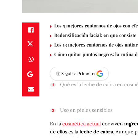
Los 5 mejores contornos de ojos con efec
Redensificación facial: en qué consist
Los 13 mejores contornos de ojos antiar
Cómo quitar puntos negros: la rutina 
Seguir a Primor en
Qué es la leche de cabra en cosm
Uso en pieles sensibles
En la
cosmética actual
conviven
ingre
de ellos es la
leche de cabra.
Aunque pue