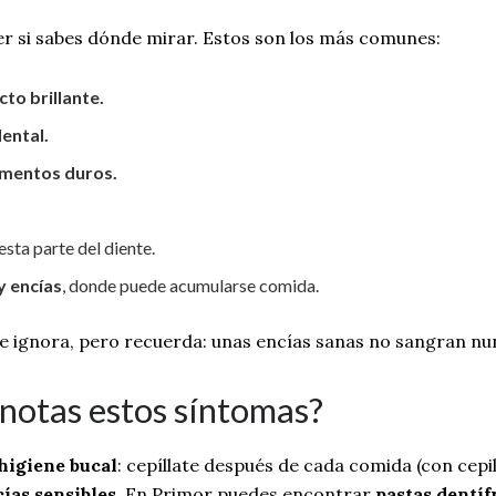
er si sabes dónde mirar. Estos son los más comunes:
cto brillante.
dental.
limentos duros.
.
esta parte del diente.
y encías
, donde puede acumularse comida.
se ignora, pero recuerda: unas encías sanas no sangran nun
 notas estos síntomas?
 higiene bucal
: cepíllate después de cada comida (con cepil
cías sensibles
. En Primor puedes encontrar
pastas dentíf