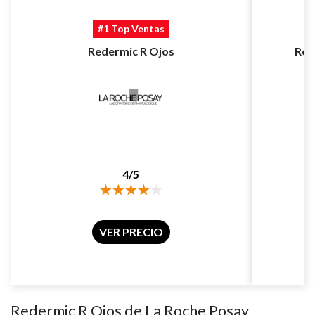
#1 Top Ventas
Redermic R Ojos
Ret
4/5
VER PRECIO
Redermic R Ojos de La Roche Posay