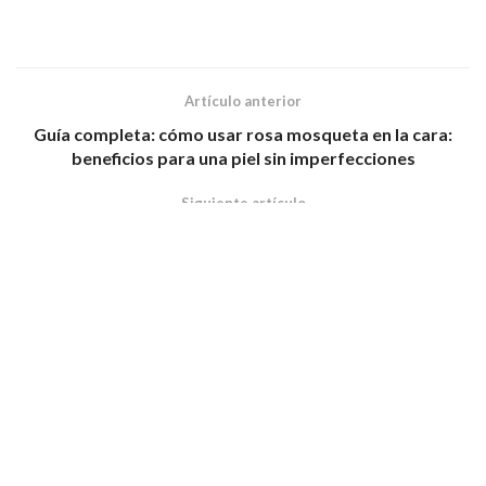
Artículo anterior
Guía completa: cómo usar rosa mosqueta en la cara:
beneficios para una piel sin imperfecciones
Siguiente artículo
Los 5 mejores remedios naturales que tienen el laurel
como principal ingrediente