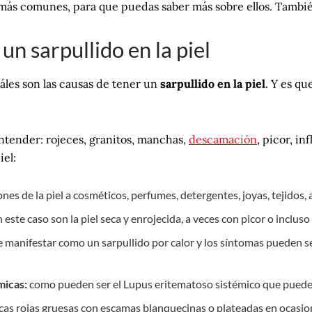
s más comunes, para que puedas saber más sobre ellos. Tam
un sarpullido en la piel
les son las causas de tener un
sarpullido en la piel
. Y es qu
tender: rojeces, granitos, manchas,
descamación
, picor, i
iel:
ones de la piel a cosméticos, perfumes, detergentes, joyas, tejidos
 este caso son la
piel seca y enrojecida, a veces con picor o incluso 
 manifestar como un sarpullido por calor y los síntomas pueden s
micas:
como pueden ser el Lupus eritematoso sistémico que pueden 
cas rojas gruesas con escamas blanquecinas o plateadas en ocasio