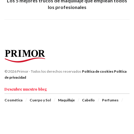
Los 5 mejores trucos de maquillaje que emplean todos
los profesionales
© 2026 Primor - Todos los derechos reservados
Política de cookies
Política
de privacidad
Descubre nuestro blog
Cosmética
Cuerpo y Sol
Maquillaje
Cabello
Perfumes
Hombres
Bienestar
Infantil
Consejos
Especiales
Síguenos