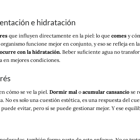
entación e hidratación
ores
que influyen directamente en la piel: lo que
comes
y có
organismo funcione mejor en conjunto, y eso se refleja en la p
ocurre con la hidratación.
Beber suficiente agua no transform
a en mejores condiciones.
trés
n cómo se ve la piel.
Dormir mal
o
acumular cansancio
se r
a. No es solo una cuestión estética, es una respuesta del cue
 puede evitar, pero sí se puede gestionar mejor. Y ese equili
 moderados, también forma parte de este enfoque. No se trata