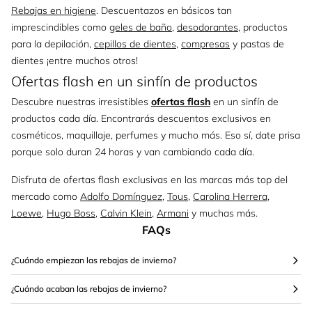
Rebajas en higiene
. Descuentazos en básicos tan
imprescindibles como
geles de baño
,
desodorantes
, productos
para la depilación,
cepillos de dientes
,
compresas
y pastas de
dientes ¡entre muchos otros!
Ofertas flash en un sinfín de productos
Descubre nuestras irresistibles
ofertas flash
en un sinfín de
productos cada día. Encontrarás descuentos exclusivos en
cosméticos, maquillaje, perfumes y mucho más. Eso sí, date prisa
porque solo duran 24 horas y van cambiando cada día.
Disfruta de ofertas flash exclusivas en las marcas más top del
mercado como
Adolfo Domínguez
,
Tous
,
Carolina Herrera
,
Loewe
,
Hugo Boss
,
Calvin Klein
,
Armani
y muchas más.
FAQs
¿Cuándo empiezan las rebajas de invierno?
¿Cuándo acaban las rebajas de invierno?