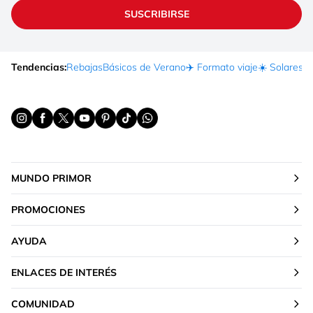
SUSCRIBIRSE
Tendencias:
Rebajas
Básicos de Verano
✈️ Formato viaje
☀️ Solares
Ma
MUNDO PRIMOR
PROMOCIONES
AYUDA
ENLACES DE INTERÉS
COMUNIDAD