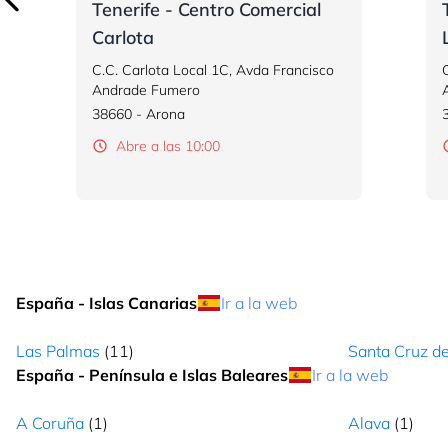
Tenerife - Centro Comercial
Cerrado
L - D: 10:00 - 22:00
Cómo lle
Carlota
C.C. Carlota Local 1C, Avda Francisco
LAS PALMAS - CENTRO COMERCIAL LAS ARENAS
Andrade Fumero
Centro Comercial Las Arenas B-11 Carretera del Rincón s/n ,
38660 - Arona
Las Palmas, Las Palmas, 35010, Canarias
Abre a las 10:00
Cerrado
L - S: 10:00 - 22:00
Cómo lle
LAS PALMAS - CENTRO COMERCIAL ALISIOS
Centro Comercial Alisios local B-29 c/Hermanos Domínguez
Santana S/N , Las Palmas de Gran C, Las Palmas, 35018,
Canarias
España - Islas Canarias
Ir a la web
Cerrado
L - S: 10:00 - 22:00
Cómo lle
Las Palmas
(11)
Santa Cruz de
España - Península e Islas Baleares
Ir a la web
LAS PALMAS - AVENIDA PINTOR FELO MONZÓN, 4
Avenida Pintor Felo Monzón 44 Local 0-9 , Las Palmas, Las
A Coruña
(1)
Alava
(1)
Palmas, 35019, Canarias