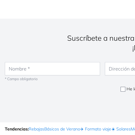
Cerrado
L - S: 10:00 - 22:00
Cómo lle
LAS PALMAS - CENTRO COMERCIAL THE MARKET
PUERTO RICO
Lugar el Chaparral, 4 C.C. The Market Puerto Rico, local 6-7-
Suscríbete a nuestra
Las Palmas, Las Palmas, 35130, Canarias
Cerrado
L - S: 10:00 - 22:00
Cómo lle
Nombre
Dirección de co
TENERIFE - LOS CRISTIANOS
Calle General Franco Edificio Los Cristianos II, Local 3, Los
* Campo obligatorio
Cristianos - Aro, Santa Cruz de Tenerife, 38650, Canarias
He l
Cerrado
L - D: 10:00 - 22:00
Cómo lle
TENERIFE - SIAM
Avenida Siam, 3 Local Pb-P41, Adeje, Santa Cruz de Tenerife
38670, Canarias
Tendencias:
Rebajas
Básicos de Verano
✈️ Formato viaje
☀️ Solares
Ma