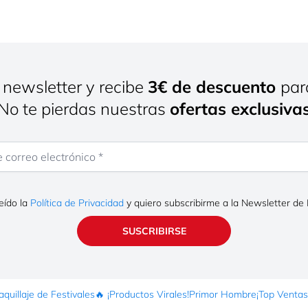
gar
8,
 newsletter y recibe
3€ de descuento
par
¡No te pierdas nuestras
ofertas exclusiva
gar
rreo electrónico
eído la
Política de Privacidad
y quiero subscribirme a la Newsletter de
gar
SUSCRIBIRSE
,
quillaje de Festivales
🔥 ¡Productos Virales!
Primor Hombre
¡Top Ventas