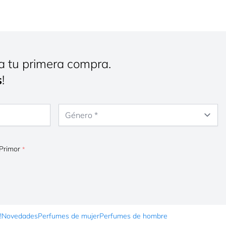
a tu primera compra.
s
!
Género
 Primor
!
Novedades
Perfumes de mujer
Perfumes de hombre