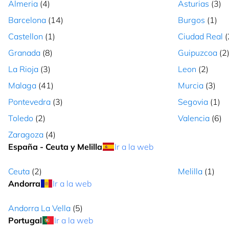
Almeria
(4)
Asturias
(3)
Cerrado
L - S: 10:00 - 22:00
Cómo lle
Barcelona
(14)
Burgos
(1)
Castellon
(1)
Ciudad Real
(
TENERIFE - PUERTO DE LA CRUZ
Granada
(8)
Guipuzcoa
(2
Avenida Cristobal Colón 14 L.4 , Santa Cruz de Teneri, Santa
Cruz de Tenerife, 38400, Canarias
La Rioja
(3)
Leon
(2)
Malaga
(41)
Murcia
(3)
Cerrado
L - D: 10:00 - 22:00
Cómo lle
Pontevedra
(3)
Segovia
(1)
FUERTEVENTURA - CENTRO COMERCIAL ROTONDA
Toledo
(2)
Valencia
(6)
LOCAL 18-21
Zaragoza
(4)
Calle Francisco Pi y Arsuaga 2 , Puerto del Rosario, Las
España - Ceuta y Melilla
Ir a la web
Palmas, 35600, Canarias
Cerrado
L - S: 10:00 - 22:00
Cómo lle
Ceuta
(2)
Melilla
(1)
Andorra
Ir a la web
LAS PALMAS - CENTRO COMERCIAL LA BALLENA
Andorra La Vella
(5)
Carretera del Norte 112 Centro Comercial La Ballena, local 0
Portugal
Ir a la web
32A, Las Palmas, Las Palmas, 35013, Canarias