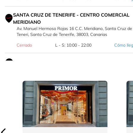
SANTA CRUZ DE TENERIFE - CENTRO COMERCIAL
MERIDIANO
Av. Manuel Hermoso Rojas 16 C.C. Meridiano, Santa Cruz de
Teneri, Santa Cruz de Tenerife, 38003, Canarias
Cerrado
L - S: 10:00 - 22:00
Cómo lle
TENERIFE - CALLE CASTILLO, 25
Calle Castillo 25 , Tenerife, Santa Cruz de Tenerife, 38002,
Canarias
Navigating through the elements of the carousel is possi
Press to skip carousel
Press to go to carousel navigation
Cerrado
L - S: 9:30 - 21:30
Cómo lle
SANTA CRUZ DE TENERIFE - CENTRO COMERCIAL 
Centro Comercial Safari local L40-50-52-62 Avda Las
Américas-Arona , Santa Cruz de Teneri, Santa Cruz de
Tenerife, 38660, Canarias