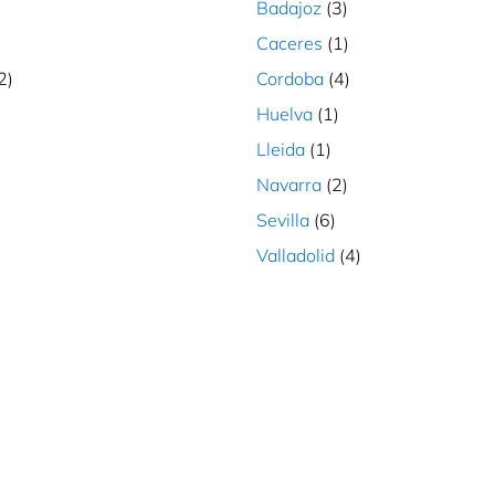
Badajoz
(3)
gar
Caceres
(1)
2)
Cordoba
(4)
)
Huelva
(1)
Lleida
(1)
Navarra
(2)
gar
Sevilla
(6)
S,
Valladolid
(4)
gar
-