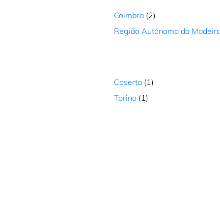
gar
Coimbra
(2)
Região Autónoma da Madeir
,
gar
Caserta
(1)
Torino
(1)
as
gar
a