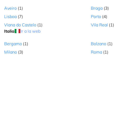
Cerrado
L - S: 10:00 - 22:00
Cómo lle
Aveiro
(1)
Braga
(3)
Lisboa
(7)
Porto
(4)
LANZAROTE - OPEN MALL
Viana do Castelo
(1)
Vila Real
(1)
Centro Comercial Open Mall Local B2 Avenida Leon y Castillo
Italia
Ir a la web
156, Las Palmas de Gran C, Las Palmas, 35500, Canarias
Cerrado
L - D: 10:00 - 22:00
Cómo lle
Bergamo
(1)
Bolzano
(1)
Milano
(3)
Roma
(1)
LAS PALMAS - MESA Y LOPEZ
Avenida Jose Mesa y Lopez, 25-27 , Las Palmas de Gran C, L
Palmas, 35010, Canarias
Cerrado
L - S: 9:30 - 21:30
Cómo lle
TENERIFE - CENTRO COMERCIAL LA LAGUNA
Centro Comercial La Laguna Local 65, Autopista Sta. Cruz-L
Laguna, La Laguna, Santa Cruz de Tenerife, 38205, Canarias