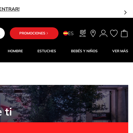
-15
ES
PROMOCIONES
BLOG
HOMBRE
ESTUCHES
BEBÉS Y NIÑOS
VER MÁS
 ti