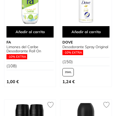
Añadir al carrito
Añadir al carrito
FA
DOVE
Limones del Caribe
Desodorante Spray Original
Desodorante Roll On
-10% EXTRA
-10% EXTRA
(150)
(108)
35
Tan bajo como
1,00 €
1,24 €