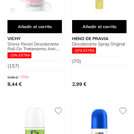
Añadir al carrito
Añadir al carrito
VICHY
HENO DE PRAVIA
Stress Resist Desodorante
Desodorante Spray Original
Roll-On Tratamiento Anti-
-10% EXTRA
Transpirante
-10% EXTRA
(70)
(157)
Precio habitual
(-15%)
9,95 €
Precio especial
8,44 €
2,99 €