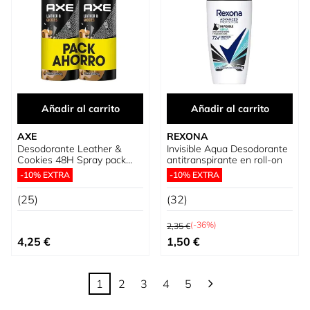
Añadir al carrito
Añadir al carrito
AXE
REXONA
Desodorante Leather &
Invisible Aqua Desodorante
Cookies 48H Spray pack
antitranspirante en roll-on
ahorro
-10% EXTRA
-10% EXTRA
(25)
(32)
Precio habitual
(-36%)
2,35 €
Precio especial
4,25 €
1,50 €
1
2
3
4
5
Actualmente estás leyendo página
Página
Página
Página
Página