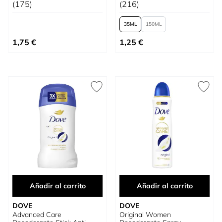
(175)
(216)
35
150
Tan bajo como
1,75 €
1,25 €
Añadir al carrito
Añadir al carrito
DOVE
DOVE
Advanced Care
Original Women