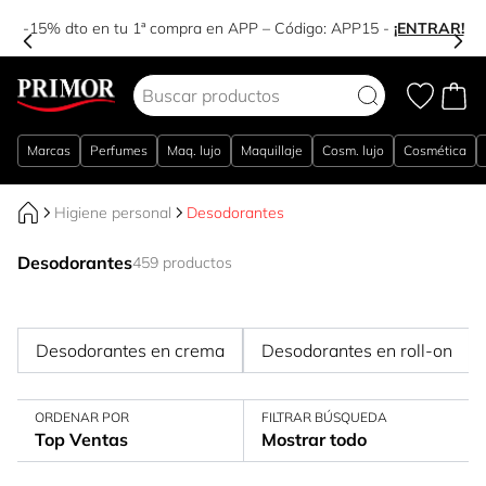
-15% dto en tu 1ª compra en APP – Código:
APP15
-
¡ENTRAR!
Ir al contenido
Marcas
Perfumes
Maq. lujo
Maquillaje
Cosm. lujo
Cosmética
Higiene personal
Desodorantes
Desodorantes
459 productos
Desodorantes en crema
Desodorantes en roll-on
ORDENAR POR
FILTRAR BÚSQUEDA
Top Ventas
Mostrar todo