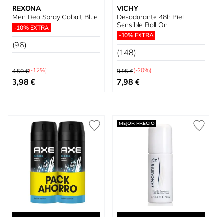
REXONA
VICHY
Men Deo Spray Cobalt Blue
Desodorante 48h Piel
Sensible Roll On
-10% EXTRA
-10% EXTRA
(96)
(148)
Precio habitual
Precio habitual
(-12%)
(-20%)
4,50 €
9,95 €
Precio especial
Precio especial
3,98 €
7,98 €
MEJOR PRECIO