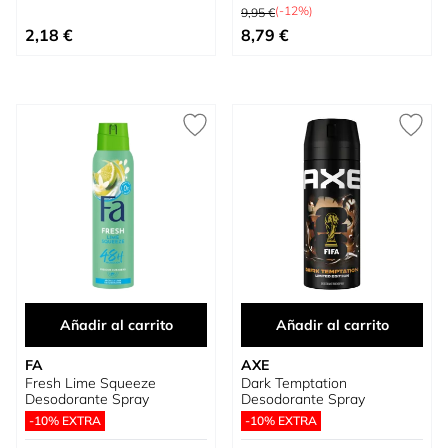
Precio habitual
(-12%)
9,95 €
Precio especial
2,18 €
8,79 €
Añadir al carrito
Añadir al carrito
FA
AXE
Fresh Lime Squeeze
Dark Temptation
Desodorante Spray
Desodorante Spray
-10% EXTRA
-10% EXTRA