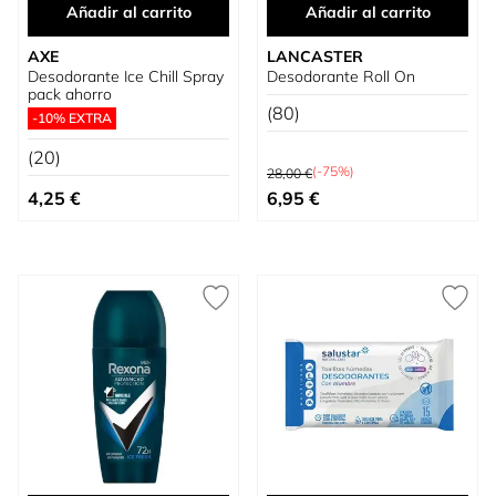
Añadir al carrito
Añadir al carrito
AXE
LANCASTER
Desodorante Ice Chill Spray
Desodorante Roll On
pack ahorro
(80)
-10% EXTRA
(20)
Precio habitual
(-75%)
28,00 €
Precio especial
4,25 €
6,95 €