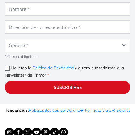
Nombre
Dirección de correo electrónico
Género
* Campo obligatorio
He leído la
Política de Privacidad
y quiero subscribirme a la
Newsletter de Primor
SUSCRIBIRSE
Tendencias:
Rebajas
Básicos de Verano
✈️ Formato viaje
☀️ Solares
Ma