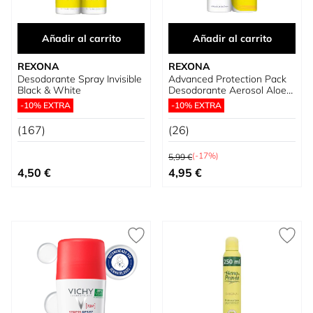
Añadir al carrito
Añadir al carrito
REXONA
REXONA
Desodorante Spray Invisible
Advanced Protection Pack
Black & White
Desodorante Aerosol Aloe
Vera para Mujer
-10% EXTRA
-10% EXTRA
(167)
(26)
Precio habitual
(-17%)
5,99 €
Precio especial
4,50 €
4,95 €