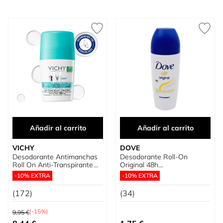
Añadir al carrito
Añadir al carrito
VICHY
DOVE
Desodorante Antimanchas
Desodorante Roll-On
Roll On Anti-Transpirante
Original 48h
Pieles Sensibles
Antitranspirante
-10% EXTRA
-10% EXTRA
(172)
(34)
Precio habitual
(-15%)
9,95 €
Precio especial