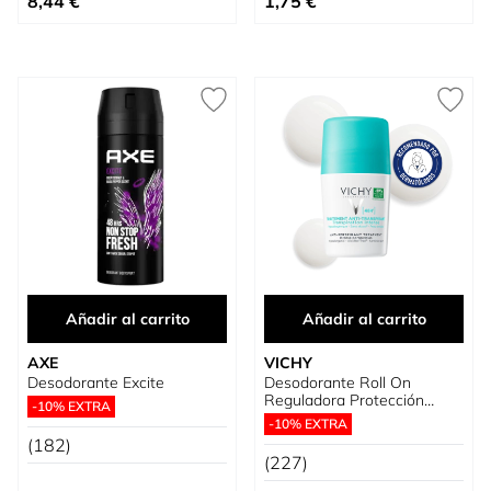
8,44 €
1,75 €
Añadir al carrito
Añadir al carrito
AXE
VICHY
Desodorante Excite
Desodorante Roll On
Reguladora Protección
-10% EXTRA
hasta 48 Horas para piel
-10% EXTRA
suave y cuidada
(182)
(227)