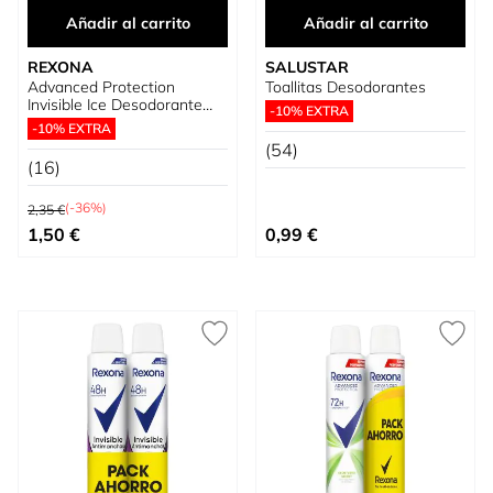
Añadir al carrito
Añadir al carrito
REXONA
SALUSTAR
Advanced Protection
Toallitas Desodorantes
Invisible Ice Desodorante
-10% EXTRA
Roll-On Men
-10% EXTRA
(54)
(16)
Precio habitual
(-36%)
2,35 €
Precio especial
1,50 €
0,99 €