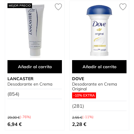
MEJOR PRECIO
Añadir al carrito
Añadir al carrito
LANCASTER
DOVE
Desodorante en Crema
Desodorante en Crema
Original
(854)
-10% EXTRA
(281)
Precio habitual
Precio habitual
(-76%)
(-11%)
29,00 €
2,55 €
Precio especial
Precio especial
6,94 €
2,28 €