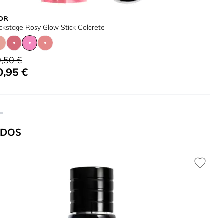
OR
ckstage Rosy Glow Stick Colorete
cio habitual
,50 €
0,95 €
 bajo como
IDOS