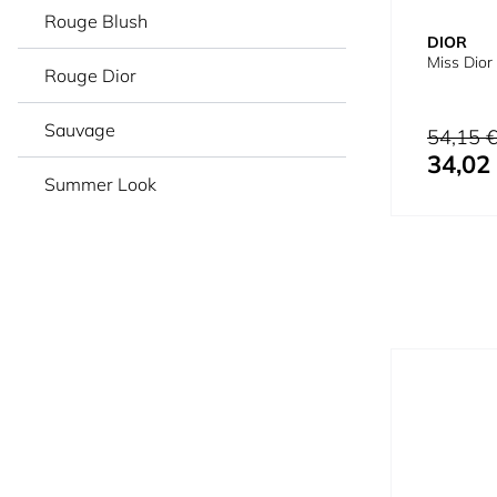
Rouge Blush
DIOR
Miss Dior
Rouge Dior
Sauvage
Precio habi
54,15 
34,02
Precio espe
Summer Look
Press to skip