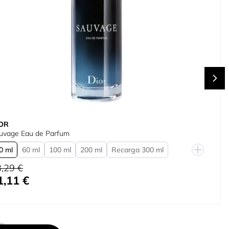
OR
uvage Eau de Parfum
0 ml
60 ml
100 ml
200 ml
Recarga 300 ml
cio habitual
0 ml
60 ml
100 ml
200 ml
Recarga 300 ml
,29 €
1,11 €
 bajo como
0 ml
60 ml
100 ml
200 ml
Recarga 300 ml