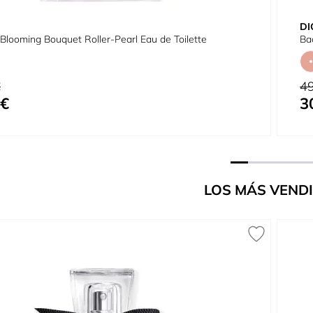
DI
 Blooming Bouquet Roller-Pearl Eau de Toilette
Ba
tual
Pre
€
49
 €
3
cial
Tan
LOS MÁS VEND
 carousel