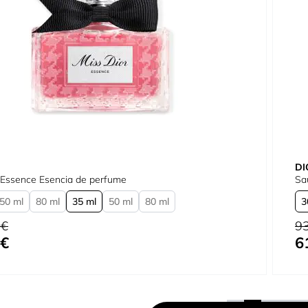
DI
 Essence Esencia de perfume
Sa
50 ml
80 ml
35 ml
50 ml
80 ml
3
tual
Pre
3
 €
93
 €
6
omo
Tan
3