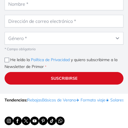
Nombre
Dirección de correo electrónico
Género
* Campo obligatorio
He leído la
Política de Privacidad
y quiero subscribirme a la
Newsletter de Primor
SUSCRIBIRSE
Tendencias:
Rebajas
Básicos de Verano
✈️ Formato viaje
☀️ Solares
Ma