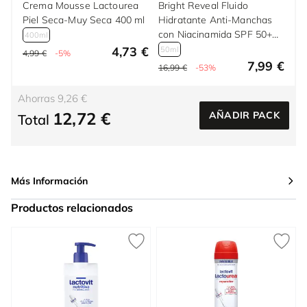
Crema Mousse Lactourea
Bright Reveal Fluido
Piel Seca-Muy Seca 400 ml
Hidratante Anti-Manchas
con Niacinamida SPF 50+
400ml
50 ml
4,73 €
50ml
4,99 €
-5%
7,99 €
16,99 €
-53%
Ahorras 9,26 €
12,72 €
AÑADIR PACK
Total
Más Información
Productos relacionados
Press to skip carousel