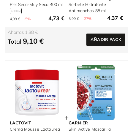
Piel Seca-Muy Seca 400 ml
Sorbete Hidratante
Antimanchas 85 ml
400ml
4,37 €
4,73 €
5,99 €
-27%
4,99 €
-5%
Ahorras 1,88 €
9,10 €
AÑADIR PACK
Total
LACTOVIT
GARNIER
Crema Mousse Lactourea
Skin Active Mascarilla