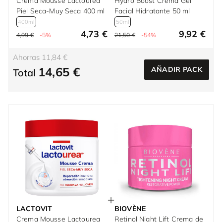
Crema Mousse Lactourea
Hydro Boost Crema Gel
Piel Seca-Muy Seca 400 ml
Facial Hidratante 50 ml
400ml
50ml
4,73 €
9,92 €
4,99 €
-5%
21,50 €
-54%
Ahorras 11,84 €
14,65 €
AÑADIR PACK
Total
LACTOVIT
BIOVÈNE
Crema Mousse Lactourea
Retinol Night Lift Crema de