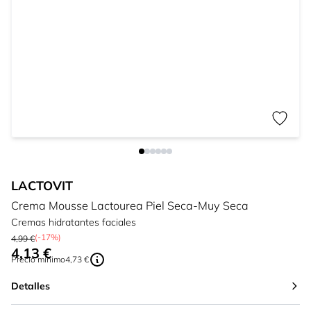
LACTOVIT
Crema Mousse Lactourea Piel Seca-Muy Seca
Cremas hidratantes faciales
(-17%)
4,99 €
4,13 €
Tan bajo como:
Precio mínimo
4,73 €
Detalles