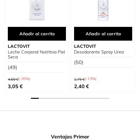
Añadir al carrito
Añadir al carrito
LACTOVIT
LACTOVIT
Leche Corporal Nutritiva Piel
Desodorante Spray Urea
Seca
(50)
(49)
Precio habitual
Precio habitual
(-35%)
(-13%)
4,69 €
2,75 €
Precio especial
Precio especial
3,05 €
2,40 €
Ventajas Primor