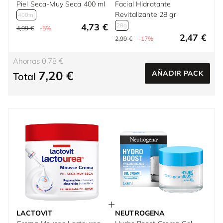
Piel Seca-Muy Seca 400 ml
Facial Hidratante
Revitalizante 28 gr
400ml
4,73 €
28g
4,99 €
-5%
2,47 €
2,99 €
-17%
Ahorras 0,78 €
7,20 €
AÑADIR PACK
Total
LACTOVIT
NEUTROGENA