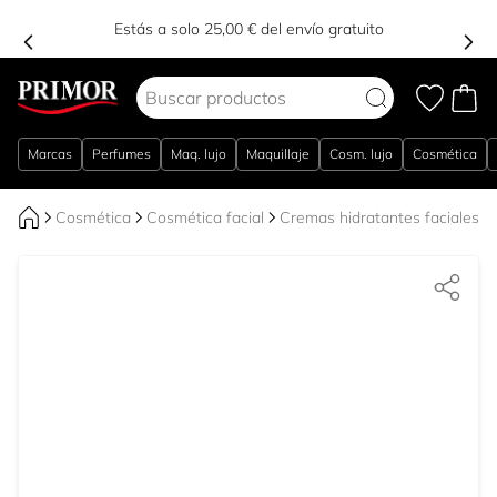
Estás a solo 25,00 € del envío gratuito
Ir al contenido
Marcas
Perfumes
Maq. lujo
Maquillaje
Cosm. lujo
Cosmética
Cosmética
Cosmética facial
Cremas hidratantes faciales