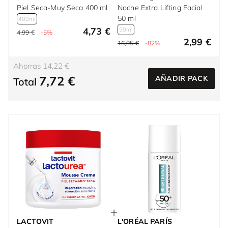
Piel Seca-Muy Seca 400 ml
Noche Extra Lifting Facial
50 ml
400ml
4,73 €
50ml
4,99 €
-5%
2,99 €
16,95 €
-82%
Ahorras 14,22 €
7,72 €
AÑADIR PACK
Total
LACTOVIT
L'ORÉAL PARÍS