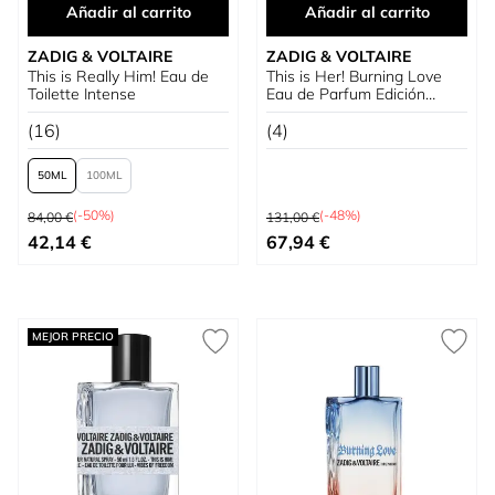
Añadir al carrito
Añadir al carrito
ZADIG & VOLTAIRE
ZADIG & VOLTAIRE
This is Really Him! Eau de
This is Her! Burning Love
Toilette Intense
Eau de Parfum Edición
Limitada
(16)
(4)
50
100
Precio habitual
Precio habitual
(-50%)
(-48%)
84,00 €
131,00 €
Tan bajo como
Precio especial
42,14 €
67,94 €
MEJOR PRECIO