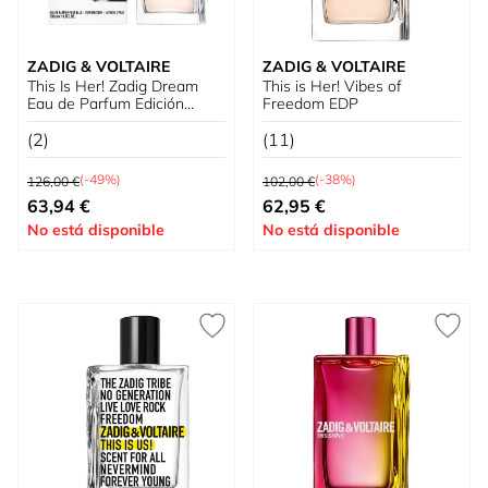
ZADIG & VOLTAIRE
ZADIG & VOLTAIRE
This Is Her! Zadig Dream
This is Her! Vibes of
Eau de Parfum Edición
Freedom EDP
Limitada
(2)
(11)
Precio habitual
Precio habitual
(-49%)
(-38%)
126,00 €
102,00 €
Tan bajo como
Tan bajo como
63,94 €
62,95 €
No está disponible
No está disponible