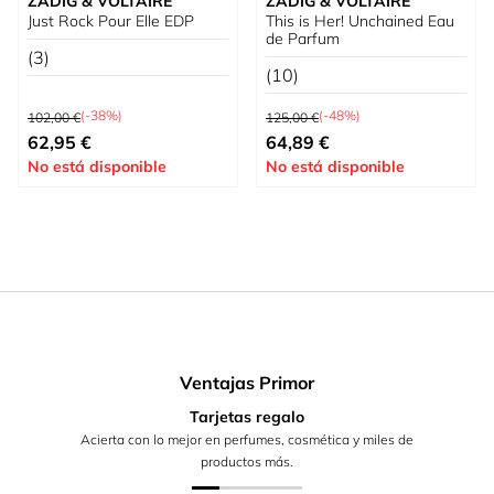
ZADIG & VOLTAIRE
ZADIG & VOLTAIRE
Just Rock Pour Elle EDP
This is Her! Unchained Eau
de Parfum
(3)
(10)
Precio habitual
Precio habitual
(-38%)
(-48%)
102,00 €
125,00 €
Tan bajo como
Precio especial
62,95 €
64,89 €
No está disponible
No está disponible
Ventajas Primor
Tarjetas regalo
Acierta con lo mejor en perfumes, cosmética y miles de
productos más.