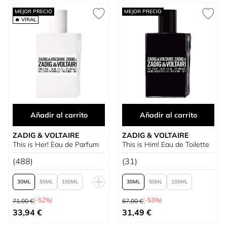
MEJOR PRECIO
MEJOR PRECIO
🔥 VIRAL
Añadir al carrito
Añadir al carrito
ZADIG & VOLTAIRE
ZADIG & VOLTAIRE
This is Her! Eau de Parfum
This is Him! Eau de Toilette
(488)
(31)
30
50
100
30
50
100
Precio habitual
Precio habitual
150
(-52%)
(-53%)
71,00 €
67,00 €
Tan bajo como
Tan bajo como
33,94 €
31,49 €