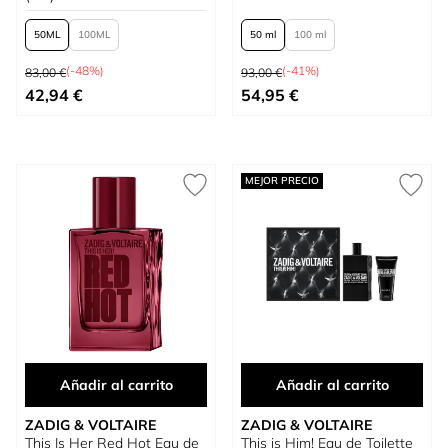
50
100
50 ml
100 ml
Precio habitual
Precio habitual
(-48%)
(-41%)
83,00 €
93,00 €
Tan bajo como
Tan bajo como
42,94 €
54,95 €
MEJOR PRECIO
Añadir al carrito
Añadir al carrito
ZADIG & VOLTAIRE
ZADIG & VOLTAIRE
This Is Her Red Hot Eau de
This is Him! Eau de Toilette