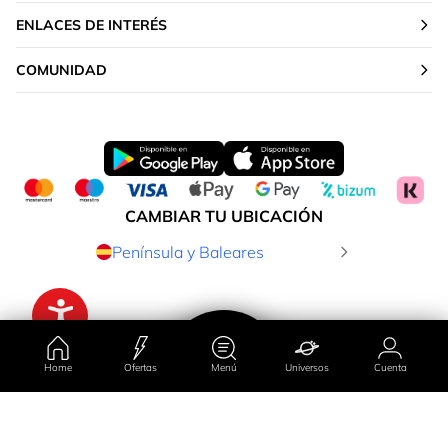
ENLACES DE INTERÉS
COMUNIDAD
CAMBIAR TU UBICACIÓN
Península y Baleares
Home
Ofertas
Menú
Universos
Cuenta
Explorar marca
Ordenar por
Filtrado por
País/región
Universos
Ofertas
Cuenta
Menú