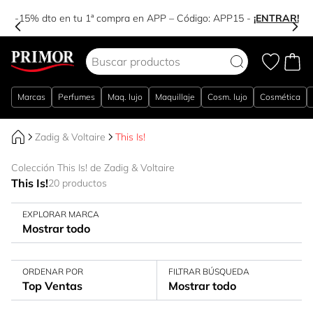
-15% dto en tu 1ª compra en APP – Código:
APP15
-
¡ENTRAR!
Ir al contenido
Marcas
Perfumes
Maq. lujo
Maquillaje
Cosm. lujo
Cosmética
Zadig & Voltaire
This Is!
Colección This Is! de Zadig & Voltaire
This Is!
20 productos
EXPLORAR MARCA
Mostrar todo
ORDENAR POR
FILTRAR BÚSQUEDA
Top Ventas
Mostrar todo