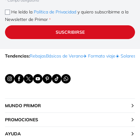
* Campo obligatorio
He leído la
Política de Privacidad
y quiero subscribirme a la
Newsletter de Primor
SUSCRIBIRSE
Tendencias:
Rebajas
Básicos de Verano
✈️ Formato viaje
☀️ Solares
Ma
MUNDO PRIMOR
PROMOCIONES
AYUDA