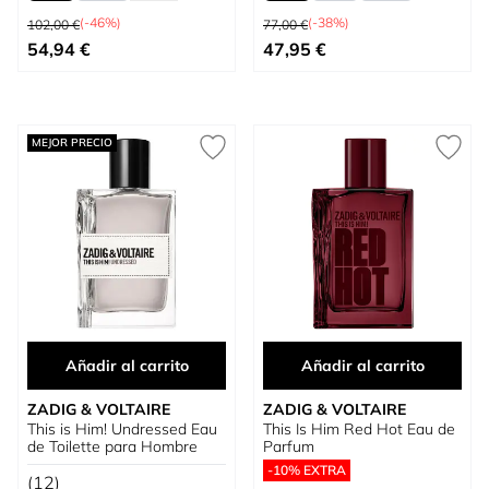
Precio habitual
Precio habitual
(-46%)
(-38%)
102,00 €
77,00 €
Tan bajo como
Tan bajo como
54,94 €
47,95 €
MEJOR PRECIO
Añadir al carrito
Añadir al carrito
ZADIG & VOLTAIRE
ZADIG & VOLTAIRE
This is Him! Undressed Eau
This Is Him Red Hot Eau de
de Toilette para Hombre
Parfum
-10% EXTRA
(12)