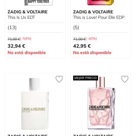
ZADIG & VOLTAIRE
ZADIG & VOLTAIRE
This Is Us EDT
This is Love! Pour Elle EDP
(13)
(5)
Precio habitual
Precio habitual
(-54%)
(-40%)
71,00 €
71,00 €
Tan bajo como
Tan bajo como
32,94 €
42,95 €
No está disponible
No está disponible
MEJOR PRECIO