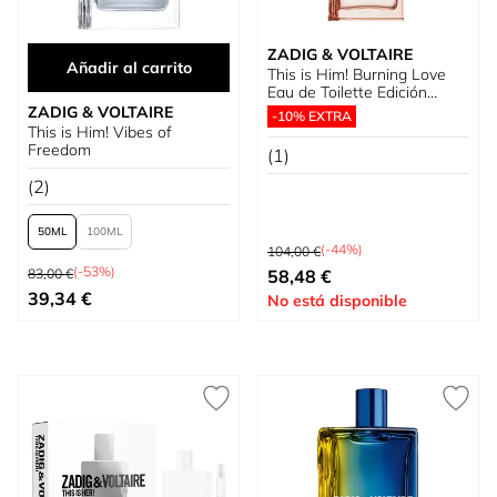
ZADIG & VOLTAIRE
Añadir al carrito
This is Him! Burning Love
Eau de Toilette Edición
Limitada
ZADIG & VOLTAIRE
-10% EXTRA
This is Him! Vibes of
Freedom
(1)
(2)
50
100
Precio habitual
(-44%)
104,00 €
Precio habitual
Precio especial
(-53%)
83,00 €
58,48 €
Tan bajo como
39,34 €
No está disponible