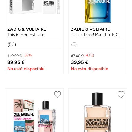
ZADIG & VOLTAIRE
ZADIG & VOLTAIRE
This is Her! Estuche
This is Love! Pour Lui EDT
(53)
(5)
Precio habitual
Precio habitual
(-36%)
(-40%)
140,00 €
67,00 €
Tan bajo como
Tan bajo como
89,95 €
39,95 €
No está disponible
No está disponible