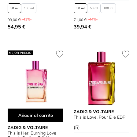
50 ml
100 ml
30 ml
50 ml
100 ml
Precio habitual
Precio habitual
(-41%)
(-44%)
93,00 €
71,00 €
Tan bajo como
Tan bajo como
54,95 €
39,94 €
MEJOR PRECIO
ZADIG & VOLTAIRE
Añadir al carrito
This is Love! Pour Elle EDP
(5)
ZADIG & VOLTAIRE
This is Her! Burning Love