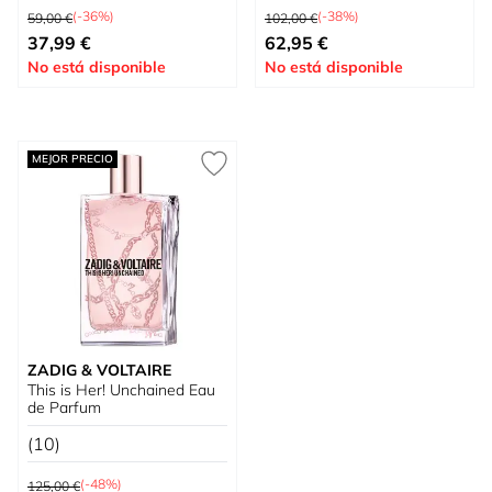
Precio habitual
Precio habitual
(-36%)
(-38%)
59,00 €
102,00 €
Tan bajo como
Tan bajo como
37,99 €
62,95 €
No está disponible
No está disponible
MEJOR PRECIO
ZADIG & VOLTAIRE
This is Her! Unchained Eau
de Parfum
(10)
Precio habitual
(-48%)
125,00 €