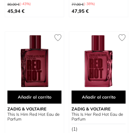
Precio habitual
Precio habitual
Refill 150 ml
(-43%)
(-38%)
80,00 €
77,00 €
Tan bajo como
Tan bajo como
45,94 €
47,95 €
Añadir al carrito
Añadir al carrito
ZADIG & VOLTAIRE
ZADIG & VOLTAIRE
This Is Him Red Hot Eau de
This Is Her Red Hot Eau de
Parfum
Parfum
(1)