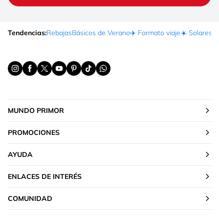
Tendencias:
Rebajas
Básicos de Verano
✈️ Formato viaje
☀️ Solares
Ma
MUNDO PRIMOR
PROMOCIONES
AYUDA
ENLACES DE INTERÉS
COMUNIDAD