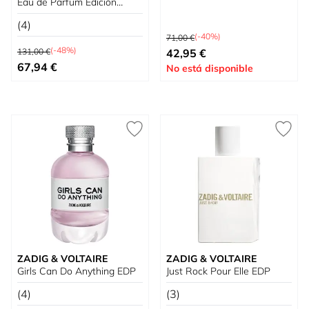
Eau de Parfum Edición
Limitada
(4)
Precio habitual
(-40%)
71,00 €
Precio habitual
Tan bajo como
(-48%)
131,00 €
42,95 €
Precio especial
67,94 €
No está disponible
ZADIG & VOLTAIRE
ZADIG & VOLTAIRE
Girls Can Do Anything EDP
Just Rock Pour Elle EDP
(4)
(3)