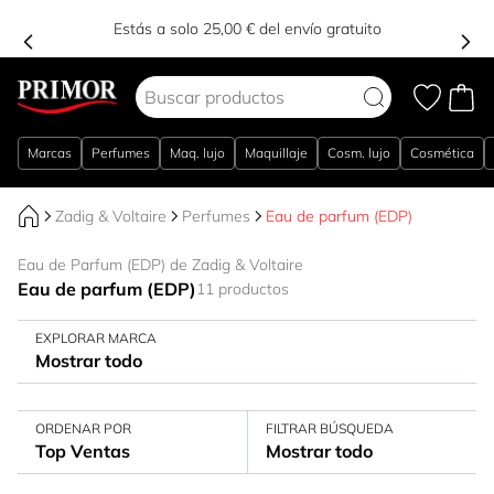
Estás a solo 25,00 € del envío gratuito
Ir al contenido
Marcas
Perfumes
Maq. lujo
Maquillaje
Cosm. lujo
Cosmética
Zadig & Voltaire
Perfumes
Eau de parfum (EDP)
Eau de Parfum (EDP) de Zadig & Voltaire
Eau de parfum (EDP)
11 productos
EXPLORAR MARCA
Mostrar todo
ORDENAR POR
FILTRAR BÚSQUEDA
Top Ventas
Mostrar todo