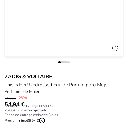
ZADIG & VOLTAIRE
This is Her! Undressed Eau de Parfum para Mujer
Perfumes de Mujer
(-23%)
71,00 €
54,94 €
Tan bajo como:
Compra ahora y paga después.
25,00€
para
envío gratuito
Fecha de entrega estimada 3 días
Precio mínimo
36,94 €