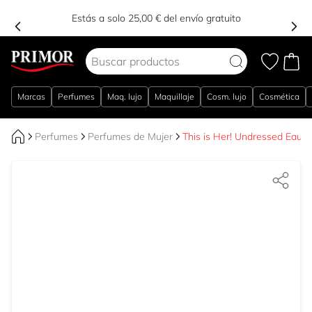
Estás a solo 25,00 € del envío gratuito
Ir al contenido
Marcas
Perfumes
Maq. lujo
Maquillaje
Cosm. lujo
Cosmética
Perfumes
Perfumes de Mujer
This is Her! Undressed Eau 