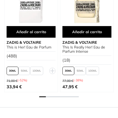
Añadir al carrito
Añadir al carrito
ZADIG & VOLTAIRE
ZADIG & VOLTAIRE
This is Her! Eau de Parfum
This Is Really Her! Eau de
Parfum Intense
(488)
(18)
30
50
100
30
50
100
Precio habitual
Precio habitual
150
(-52%)
(-38%)
71,00 €
77,00 €
Tan bajo como
Tan bajo como
33,94 €
47,95 €