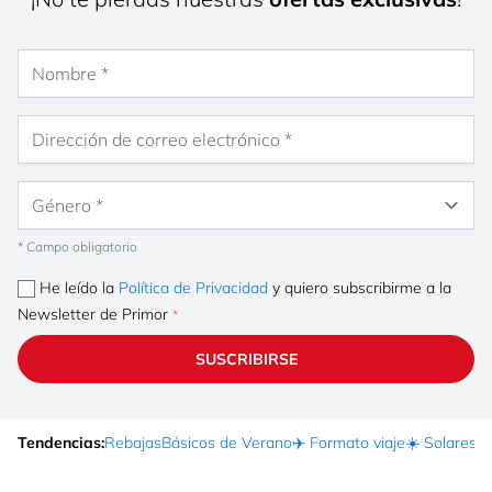
Nombre
Dirección de correo electrónico
Género
* Campo obligatorio
He leído la
Política de Privacidad
y quiero subscribirme a la
Newsletter de Primor
SUSCRIBIRSE
Tendencias:
Rebajas
Básicos de Verano
✈️ Formato viaje
☀️ Solares
Ma