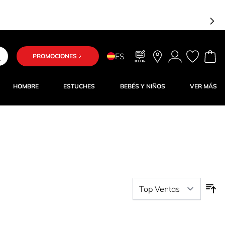
-15% dto e
ES
PROMOCIONES
BLOG
HOMBRE
ESTUCHES
BEBÉS Y NIÑOS
VER MÁS