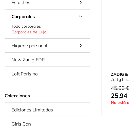
Estuches
Corporales
Todo corporales
Corporales de Lujo
Higiene personal
New Zadig EDP
Loft Parisino
ZADIG &
Zadig Loc
Precio habi
45,00 
25,94
Precio espe
Colecciones
No está d
Ediciones Limitadas
Girls Can