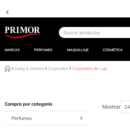
scuentos secretos en tu carrito! –
¡ENTRAR!
Ir al contenido
MARCAS
PERFUMES
MAQUILLAJE
COSMÉTICA
Zadig & Voltaire
Corporales
Corporales de Lujo
Compra por categoría
Mostrar
Perfumes