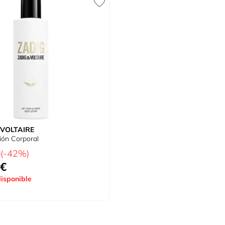
 VOLTAIRE
ión Corporal
tual
€
(-42%)
 €
cial
isponible