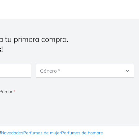
a tu primera compra.
s
!
Género
 Primor
!
Novedades
Perfumes de mujer
Perfumes de hombre