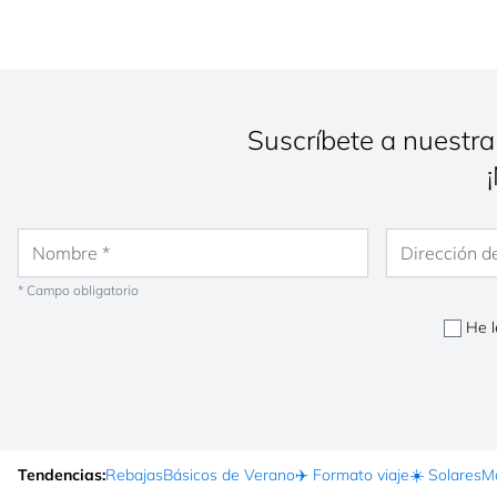
Suscríbete a nuestra
Nombre
Dirección de co
* Campo obligatorio
He l
Tendencias:
Rebajas
Básicos de Verano
✈️ Formato viaje
☀️ Solares
Ma