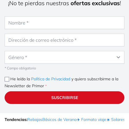
¡No te pierdas nuestras
ofertas exclusivas
!
Nombre
Dirección de correo electrónico
Género
* Campo obligatorio
He leído la
Política de Privacidad
y quiero subscribirme a la
Newsletter de Primor
SUSCRIBIRSE
Tendencias:
Rebajas
Básicos de Verano
✈️ Formato viaje
☀️ Solares
Ma