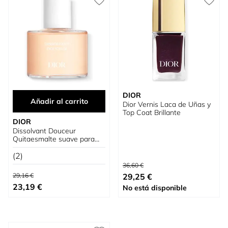
DIOR
Añadir al carrito
Dior Vernis Laca de Uñas y
Top Coat Brillante
DIOR
Dissolvant Douceur
Quitaesmalte suave para
las uñas
(2)
Precio habitual
36,60 €
Precio habitual
Tan bajo como
29,16 €
29,25 €
Precio especial
23,19 €
No está disponible