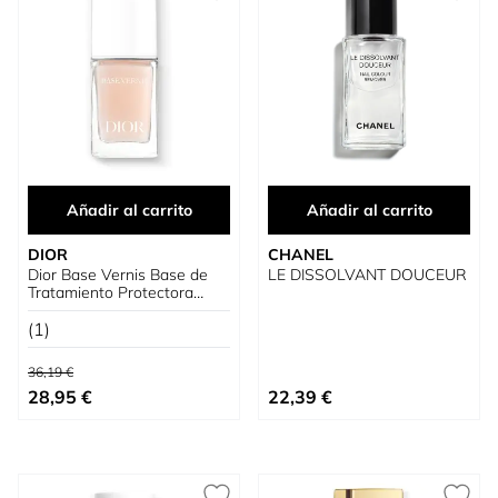
Añadir al carrito
Añadir al carrito
DIOR
CHANEL
Dior Base Vernis Base de
LE DISSOLVANT DOUCEUR
Tratamiento Protectora
Para Las Uñas
(1)
Precio habitual
36,19 €
Precio especial
Precio especial
28,95 €
22,39 €