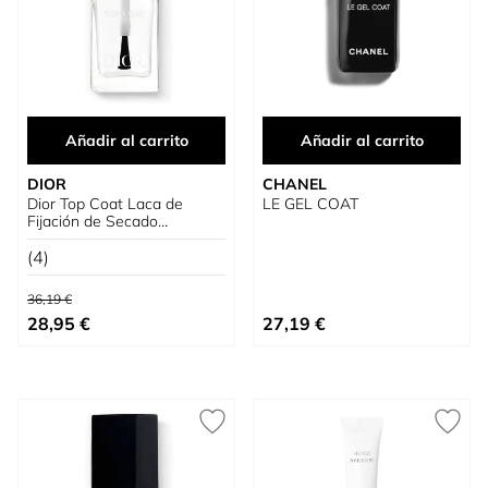
Añadir al carrito
Añadir al carrito
DIOR
CHANEL
Dior Top Coat Laca de
LE GEL COAT
Fijación de Secado
Ultrarrápido
(4)
Precio habitual
36,19 €
Precio especial
Precio especial
28,95 €
27,19 €