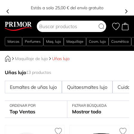
Estás a solo 25,00 € del envío gratuito
Ir al contenido
Marcas
Perfumes
Maq. lujo
Maquillaje
Cosm. lujo
Cosmética
Maquillaje de lujo
Uñas lujo
Uñas lujo
13 productos
Esmaltes de uñas lujo
Quitaesmaltes lujo
Cuidado
ORDENAR POR
FILTRAR BÚSQUEDA
Top Ventas
Mostrar todo