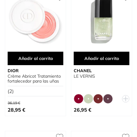
Añadir al carrito
Añadir al carrito
DIOR
CHANEL
Crème Abricot Tratamiento
LE VERNIS
fortalecedor para las uñas
(2)
Precio habitual
36,19 €
Precio especial
Tan bajo como
28,95 €
26,95 €