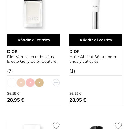
Añadir al carrito
Añadir al carrito
DIOR
DIOR
Dior Vernis Laca de Uñas
Huile Abricot Sérum para
Efecto Gel y Color Couture
uñas y cutículas
(7)
(1)
Precio habitual
Precio habitual
36,19 €
36,19 €
Tan bajo como
Precio especial
28,95 €
28,95 €