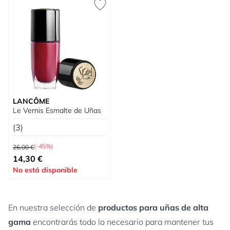
LANCÔME
Le Vernis Esmalte de Uñas
(3)
Precio habitual
(-45%)
26,00 €
Tan bajo como
14,30 €
No está disponible
En nuestra selección de
productos para uñas de alta
gama
encontrarás todo lo necesario para mantener tus