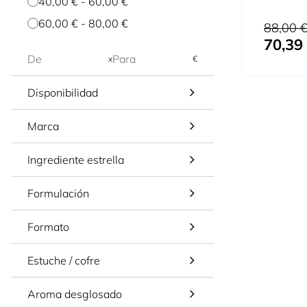
40,00 €
-
60,00 €
60,00 €
-
80,00 €
Precio habi
88,00 
70,39
Precio espe
x
€
Disponibilidad
Marca
Ingrediente estrella
Formulación
Formato
Estuche / cofre
Aroma desglosado