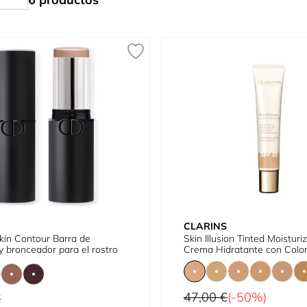
CLARINS
kin Contour Barra de
Skin Illusion Tinted Moistur
y bronceador para el rostro
Crema Hidratante con Colo
Precio habitual
47,00 €
(-50%)
tual
€