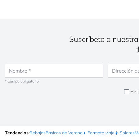
Suscríbete a nuestra
Nombre
Dirección de co
* Campo obligatorio
He l
Tendencias:
Rebajas
Básicos de Verano
✈️ Formato viaje
☀️ Solares
Ma