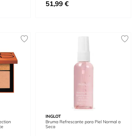
51,99 €
Precio especial
INGLOT
ection
Bruma Refrescante para Piel Normal a
te
Seca