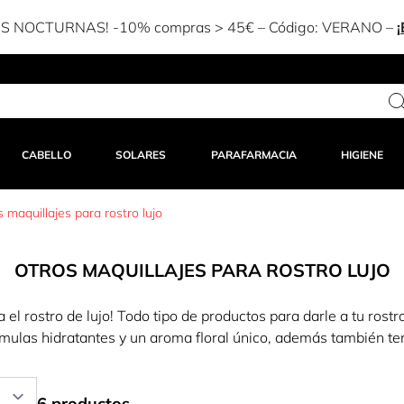
-15% dto en tu 1ª compra en APP – Código:
APP15
-
¡ENTRAR
CABELLO
SOLARES
PARAFARMACIA
HIGIENE
 maquillajes para rostro lujo
OTROS MAQUILLAJES PARA ROSTRO LUJO
a el rostro de lujo! Todo tipo de productos para darle a tu rostro
ulas hidratantes y un aroma floral único, además también ten
6 productos