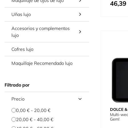
Maquillaje de ojos de lujo
46,39
Tan bajo c
Uñas lujo
Accesorios y complementos
lujo
Cofres lujo
Maquillaje Recomendado lujo
Filtrado por
Precio
DOLCE 
0,00 €
-
20,00 €
Multi-wea
Gem!
20,00 €
-
40,00 €