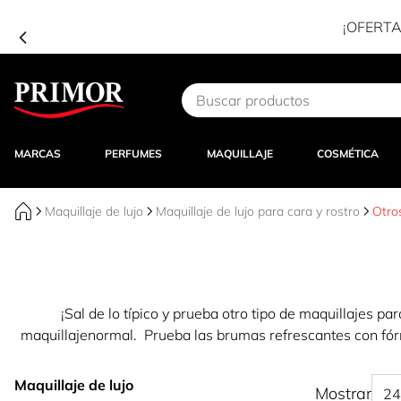
Ir al contenido
MARCAS
PERFUMES
MAQUILLAJE
COSMÉTICA
Maquillaje de lujo
Maquillaje de lujo para cara y rostro
Otros
¡Sal de lo típico y prueba otro tipo de maquillajes par
maquillajenormal. Prueba las brumas refrescantes con fórm
Maquillaje de lujo
Mostrar