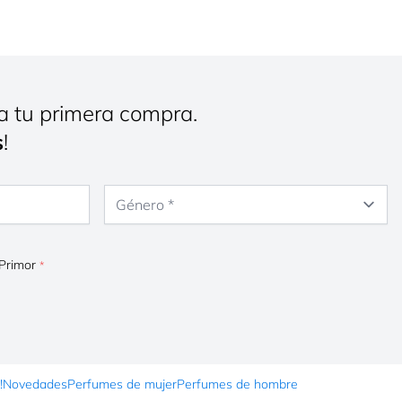
a tu primera compra.
s
!
Género
 Primor
!
Novedades
Perfumes de mujer
Perfumes de hombre