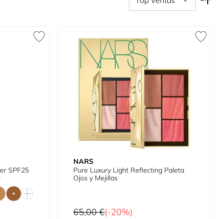
NARS
izer SPF25
Pure Luxury Light Reflecting Paleta
r
Ojos y Mejillas
Precio habitual
65,00 €
(-20%)