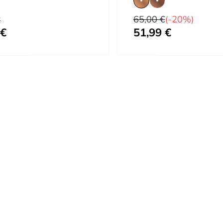
Precio habitual
65,00 €
(-20%)
tual
€
 €
51,99 €
cial
Tan bajo como