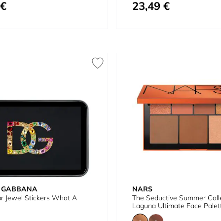
 €
23,49 €
omo
Tan bajo como
& GABBANA
NARS
r Jewel Stickers What A
The Seductive Summer Coll
Laguna Ultimate Face Palet