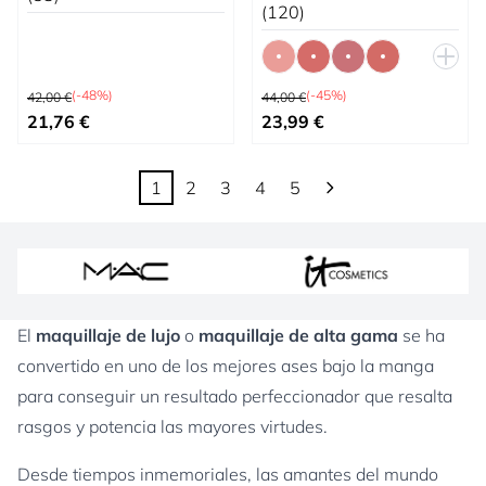
(120)
Precio habitual
Precio habitual
(-48%)
(-45%)
42,00 €
44,00 €
Precio especial
Tan bajo como
21,76 €
23,99 €
1
2
3
4
5
Actualmente estás leyendo página
Página
Página
Página
Página
El
maquillaje de lujo
o
maquillaje de alta gama
se ha
convertido en uno de los mejores ases bajo la manga
para conseguir un resultado perfeccionador que resalta
rasgos y potencia las mayores virtudes.
Desde tiempos inmemoriales, las amantes del mundo