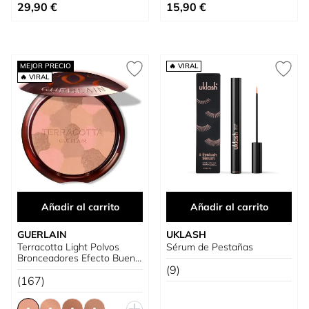
Tan bajo como
Tan bajo como
29,90 €
15,90 €
MEJOR PRECIO
🔥 VIRAL
🔥 VIRAL
Añadir al carrito
Añadir al carrito
GUERLAIN
UKLASH
Terracotta Light Polvos
Sérum de Pestañas
Bronceadores Efecto Buena
Cara
(9)
(167)