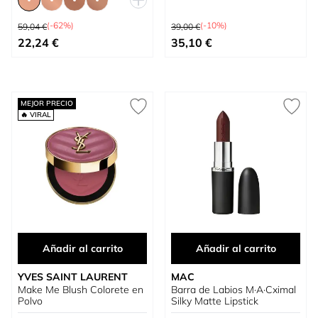
Precio habitual
Precio habitual
(-62%)
(-10%)
59,04 €
39,00 €
Tan bajo como
Precio especial
22,24 €
35,10 €
MEJOR PRECIO
🔥 VIRAL
Añadir al carrito
Añadir al carrito
YVES SAINT LAURENT
MAC
Make Me Blush Colorete en
Barra de Labios M·A·Cximal
Polvo
Silky Matte Lipstick