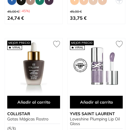
Precio habitual
Precio habitual
(-45%)
45,00 €
45,00 €
Tan bajo como
Tan bajo como
24,74 €
33,75 €
MEJOR PRECIO
MEJOR PRECIO
🔥 VIRAL
🔥 VIRAL
Añadir al carrito
Añadir al carrito
COLLISTAR
YVES SAINT LAURENT
Gotas Mágicas Rostro
Loveshine Plumping Lip Oil
Gloss
(53)