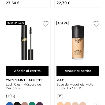
Tan bajo como
Tan bajo como
27,50 €
22,79 €
MEJOR PRECIO
🔥 VIRAL
Añadir al carrito
Añadir al carrito
YVES SAINT LAURENT
MAC
Lash Clash Máscara de
Base de Maquillaje Mate
Pestañas
Studio Fix SPF15
(196)
(35)