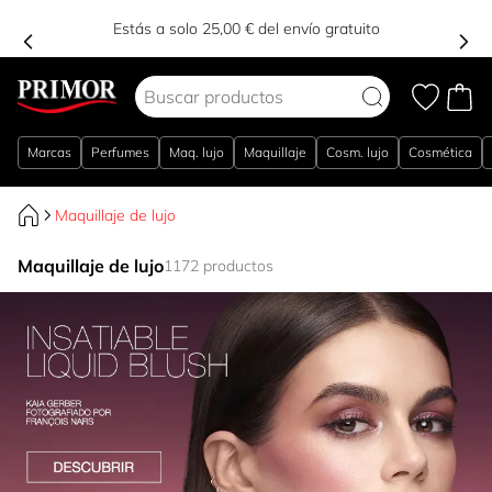
Estás a solo 25,00 € del envío gratuito
Ir al contenido
Marcas
Perfumes
Maq. lujo
Maquillaje
Cosm. lujo
Cosmética
Maquillaje de lujo
Maquillaje de lujo
1172 productos