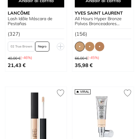
Añadir al carrito
Añadir al carrito
LANCÔME
YVES SAINT LAURENT
Lash Idôle Máscara de
All Hours Hyper Bronze
Pestañas
Polvos Bronceadores
Multiusos
(327)
(156)
02 True Brown
Negro
Precio habitual
Precio habitual
Negro Waterproof
(-46%)
(-45%)
40,00 €
66,00 €
Tan bajo como
Tan bajo como
21,43 €
35,98 €
🔥 VIRAL