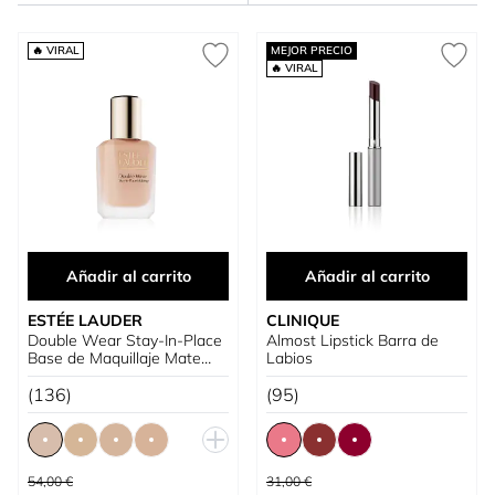
🔥 VIRAL
MEJOR PRECIO
🔥 VIRAL
Añadir al carrito
Añadir al carrito
ESTÉE LAUDER
CLINIQUE
Double Wear Stay-In-Place
Almost Lipstick Barra de
Base de Maquillaje Mate
Labios
Larga Duración SPF10
(136)
(95)
Precio habitual
Precio habitual
54,00 €
31,00 €