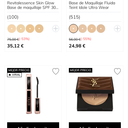
Revitalessence Skin Glow
Base de Maquillaje Fluida
Base de maquillaje SPF 30
Teint Idole Ultra Wear
PA+++
(100)
(515)
Precio habitual
Precio habitual
(-53%)
(-55%)
75,00 €
56,00 €
Tan bajo como
Tan bajo como
35,12 €
24,98 €
MEJOR PRECIO
MEJOR PRECIO
🔥 VIRAL