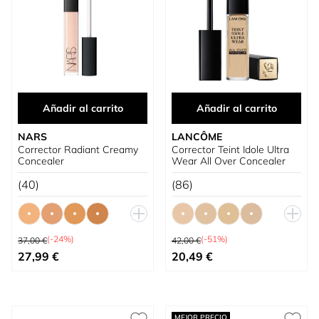
Añadir al carrito
Añadir al carrito
NARS
LANCÔME
Corrector Radiant Creamy
Corrector Teint Idole Ultra
Concealer
Wear All Over Concealer
(40)
(86)
Precio habitual
Precio habitual
(-24%)
(-51%)
37,00 €
42,00 €
Tan bajo como
Tan bajo como
27,99 €
20,49 €
MEJOR PRECIO