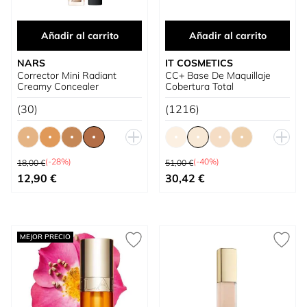
Añadir al carrito
Añadir al carrito
NARS
IT COSMETICS
Corrector Mini Radiant
CC+ Base De Maquillaje
Creamy Concealer
Cobertura Total
(30)
(1216)
Precio habitual
Precio habitual
(-28%)
(-40%)
18,00 €
51,00 €
Tan bajo como
Tan bajo como
12,90 €
30,42 €
MEJOR PRECIO