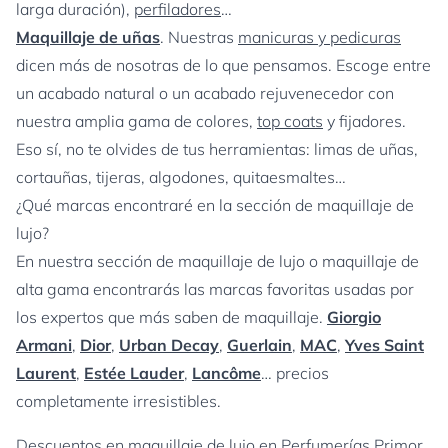
larga duración),
perfiladores
…
Maquillaje de uñas
. Nuestras
manicuras y pedicuras
dicen más de nosotras de lo que pensamos. Escoge entre
un acabado natural o un acabado rejuvenecedor con
nuestra amplia gama de colores,
top coats
y fijadores.
Eso sí, no te olvides de tus herramientas: limas de uñas,
cortauñas, tijeras, algodones, quitaesmaltes…
¿Qué marcas encontraré en la sección de maquillaje de
lujo?
En nuestra sección de maquillaje de lujo o maquillaje de
alta gama encontrarás las marcas favoritas usadas por
los expertos que más saben de maquillaje.
Giorgio
Armani
,
Dior
,
Urban Decay
,
Guerlain
,
MAC
,
Yves Saint
Laurent
,
Estée Lauder
,
Lancôme
… precios
completamente irresistibles.
Descuentos en maquillaje de lujo en Perfumerías Primor