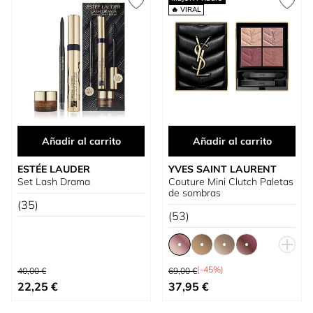
🔥 VIRAL
Añadir al carrito
Añadir al carrito
ESTÉE LAUDER
YVES SAINT LAURENT
Set Lash Drama
Couture Mini Clutch Paletas
de sombras
(35)
(53)
Precio habitual
Precio habitual
(-45%)
40,00 €
69,00 €
Precio especial
Tan bajo como
22,25 €
37,95 €