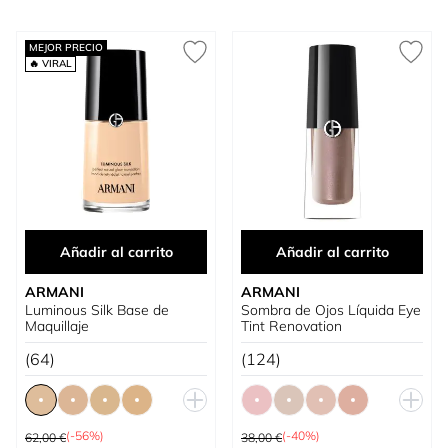
MEJOR PRECIO
🔥 VIRAL
Añadir al carrito
Añadir al carrito
ARMANI
ARMANI
Luminous Silk Base de
Sombra de Ojos Líquida Eye
Maquillaje
Tint Renovation
(64)
(124)
Precio habitual
Precio habitual
(-56%)
(-40%)
62,00 €
38,00 €