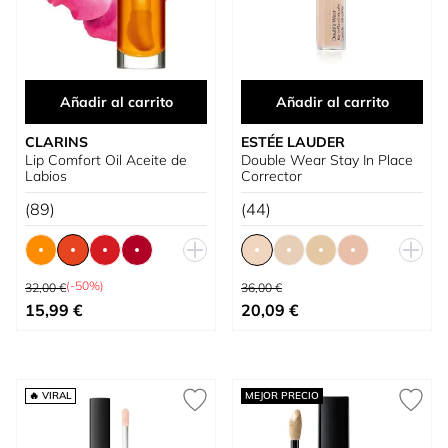
Añadir al carrito
Añadir al carrito
CLARINS
ESTÉE LAUDER
Lip Comfort Oil Aceite de
Double Wear Stay In Place
Labios
Corrector
(89)
(44)
Precio habitual
Precio habitual
(-50%)
32,00 €
36,00 €
Tan bajo como
Tan bajo como
15,99 €
20,09 €
🔥 VIRAL
MEJOR PRECIO