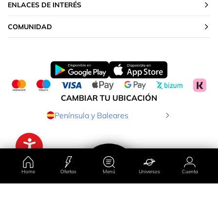
ENLACES DE INTERÉS
COMUNIDAD
CAMBIAR TU UBICACIÓN
Península y Baleares
Home
Ofertas
Menú
Universos
Cuenta
Ordenar por
Filtrado por
País/región
Universos
Ofertas
Cuenta
Menú
Península y Baleares