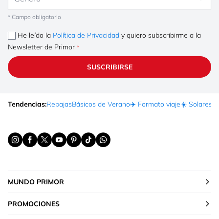
* Campo obligatorio
He leído la
Política de Privacidad
y quiero subscribirme a la
Newsletter de Primor
SUSCRIBIRSE
Tendencias:
Rebajas
Básicos de Verano
✈️ Formato viaje
☀️ Solares
Ma
MUNDO PRIMOR
PROMOCIONES