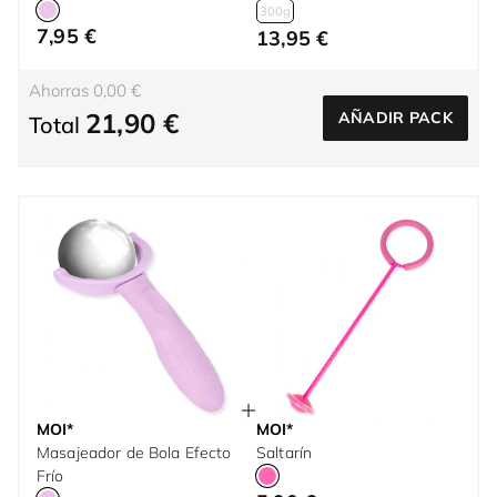
300g
7,95 €
13,95 €
Ahorras 0,00 €
21,90 €
AÑADIR PACK
Total
MOI*
MOI*
Masajeador de Bola Efecto
Saltarín
Frío