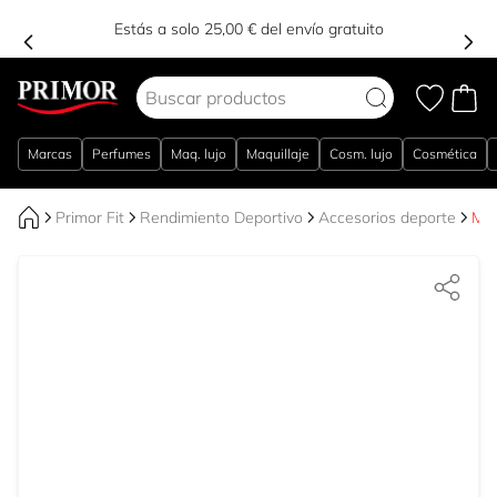
Estás a solo 25,00 € del envío gratuito
Ir al contenido
Marcas
Perfumes
Maq. lujo
Maquillaje
Cosm. lujo
Cosmética
Primor Fit
Rendimiento Deportivo
Accesorios deporte
Mas