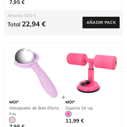
7,95 €
Ahorras 0,00 €
22,94 €
AÑADIR PACK
Total
MOI*
MOI*
Masajeador de Bola Efecto
Soporte Sit Up
Frío
11,99 €
7,95 €