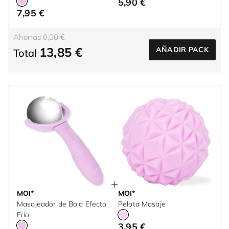
5,90 €
7,95 €
Ahorras 0,00 €
13,85 €
AÑADIR PACK
Total
MOI*
MOI*
Masajeador de Bola Efecto
Pelota Masaje
Frío
3,95 €