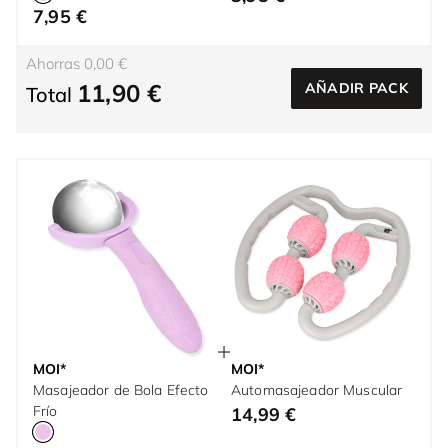
7,95 €
Ahorras 0,00 €
11,90 €
AÑADIR PACK
Total
MOI*
MOI*
Masajeador de Bola Efecto
Automasajeador Muscular
Frío
14,99 €