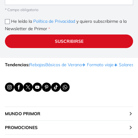
* Campo obligatorio
He leído la
Política de Privacidad
y quiero subscribirme a la
Newsletter de Primor
SUSCRIBIRSE
Tendencias:
Rebajas
Básicos de Verano
✈️ Formato viaje
☀️ Solares
Ma
MUNDO PRIMOR
PROMOCIONES