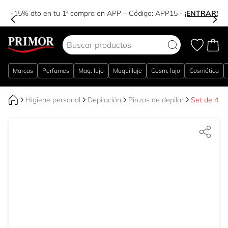
-15% dto en tu 1ª compra en APP – Código:
APP15
-
¡ENTRAR!
Ir al contenido
Marcas
Perfumes
Maq. lujo
Maquillaje
Cosm. lujo
Cosmética
Higiene personal
Depilación
Pinzas de depilar
Set de 4 Mi