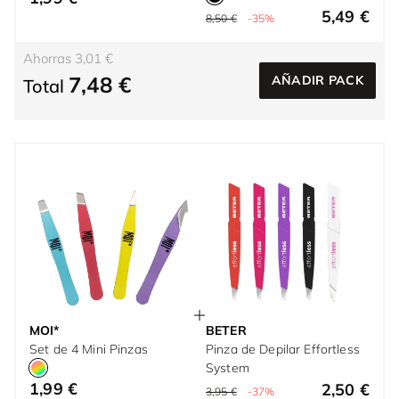
5,49 €
8,50 €
-35%
Ahorras 3,01 €
7,48 €
AÑADIR PACK
Total
MOI*
BETER
Set de 4 Mini Pinzas
Pinza de Depilar Effortless
System
1,99 €
2,50 €
3,95 €
-37%