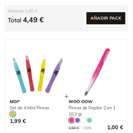
Ahorras 1,45 €
4,49 €
AÑADIR PACK
Total
MOI*
WOO OOW
Set de 4 Mini Pinzas
Pinzas de Depilar 2 en 1
10.3 gr
1,99 €
1,00 €
1,50 €
-33%