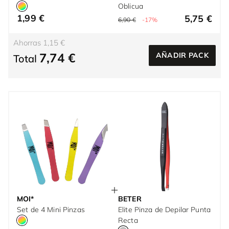
Oblicua
1,99 €
5,75 €
6,90 €
-17%
Ahorras 1,15 €
7,74 €
AÑADIR PACK
Total
MOI*
BETER
Set de 4 Mini Pinzas
Elite Pinza de Depilar Punta
Recta