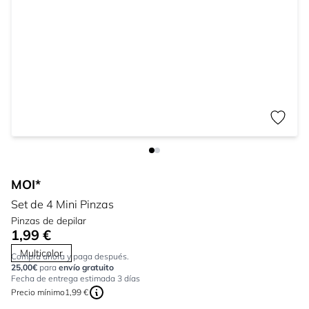
MOI*
Set de 4 Mini Pinzas
Pinzas de depilar
1,99 €
Multicolor
Compra ahora y paga después.
25,00€
para
envío gratuito
Fecha de entrega estimada 3 días
Precio mínimo
1,99 €