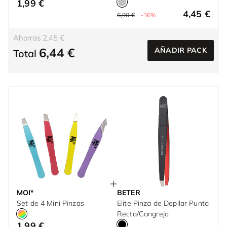
1,99 €
4,45 €
6,90 €
-36%
Ahorras 2,45 €
6,44 €
AÑADIR PACK
Total
MOI*
BETER
Set de 4 Mini Pinzas
Elite Pinza de Depilar Punta
Recta/Cangrejo
1,99 €