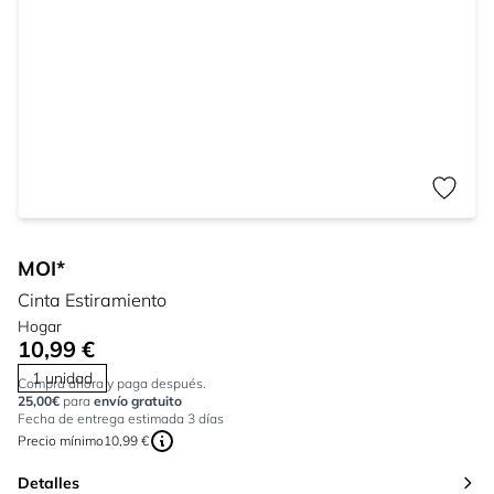
MOI*
Cinta Estiramiento
Hogar
10,99 €
1 unidad
Compra ahora y paga después.
25,00€
para
envío gratuito
Fecha de entrega estimada 3 días
Precio mínimo
10,99 €
Detalles