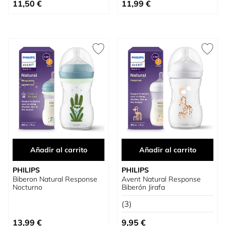
Tan bajo como
11,50 €
11,99 €
Añadir al carrito
Añadir al carrito
PHILIPS
PHILIPS
Biberon Natural Response
Avent Natural Response
Nocturno
Biberón Jirafa
(3)
13,99 €
9,95 €