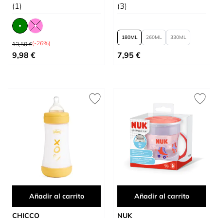
(1)
(3)
180
260
330
Precio habitual
(-26%)
13,50 €
Tan bajo como
Tan bajo como
9,98 €
7,95 €
Añadir al carrito
Añadir al carrito
CHICCO
NUK