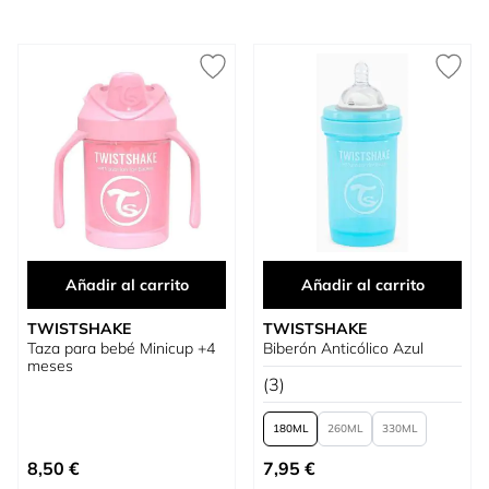
Añadir al carrito
Añadir al carrito
TWISTSHAKE
TWISTSHAKE
Taza para bebé Minicup +4
Biberón Anticólico Azul
meses
(3)
180
260
330
Tan bajo como
8,50 €
7,95 €