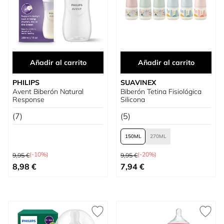
Añadir al carrito
Añadir al carrito
PHILIPS
SUAVINEX
Avent Biberón Natural
Biberón Tetina Fisiológica
Response
Silicona
(7)
(5)
150
270
Precio habitual
Precio habitual
(-10%)
(-20%)
9,95 €
9,95 €
Precio especial
Tan bajo como
8,98 €
7,94 €