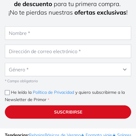
de descuento
para tu primera compra.
¡No te pierdas nuestras
ofertas exclusivas
!
Nombre
Dirección de correo electrónico
Género
* Campo obligatorio
He leído la
Política de Privacidad
y quiero subscribirme a la
Newsletter de Primor
SUSCRIBIRSE
Tendencias:
Rebajas
Básicos de Verano
✈️ Formato viaje
☀️ Solares
Ma