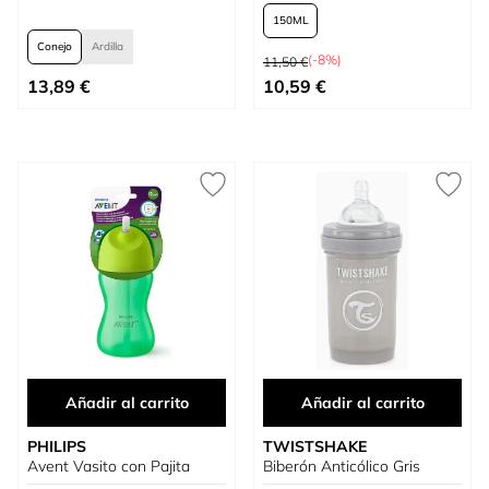
150
Conejo
Ardilla
Precio habitual
(-8%)
11,50 €
Tan bajo como
Tan bajo como
13,89 €
10,59 €
Añadir al carrito
Añadir al carrito
PHILIPS
TWISTSHAKE
Avent Vasito con Pajita
Biberón Anticólico Gris