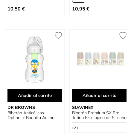
Tan bajo como
10,50 €
10,95 €
Añadir al carrito
Añadir al carrito
DR BROWNS
SUAVINEX
Biberón Anticólicos
Biberón Premium SX Pro
Options+ Boquilla Ancha
Tetina Fisiológica de Silicona
Animales +3M
(2)