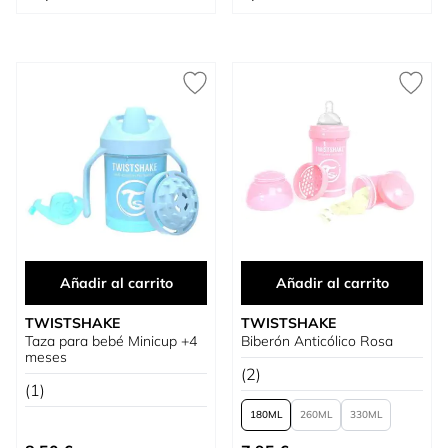
Añadir al carrito
Añadir al carrito
TWISTSHAKE
TWISTSHAKE
Taza para bebé Minicup +4
Biberón Anticólico Rosa
meses
(2)
(1)
180
260
330
Tan bajo como