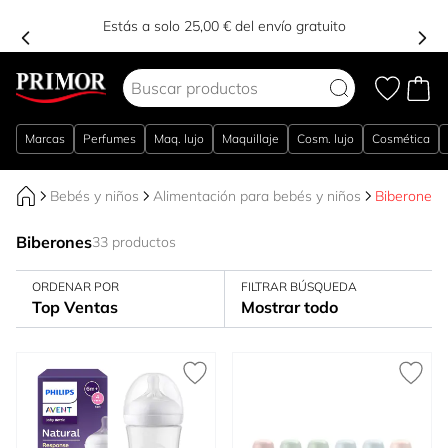
Estás a solo 25,00 € del envío gratuito
Ir al contenido
Marcas
Perfumes
Maq. lujo
Maquillaje
Cosm. lujo
Cosmética
Bebés y niños
Alimentación para bebés y niños
Biberones
Biberones
33 productos
ORDENAR POR
FILTRAR BÚSQUEDA
Top Ventas
Mostrar todo