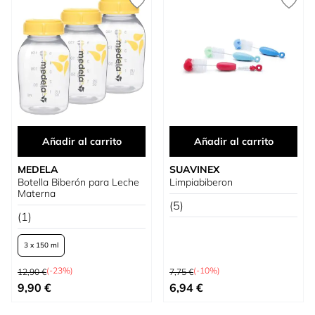
Añadir al carrito
Añadir al carrito
MEDELA
SUAVINEX
Botella Biberón para Leche
Limpiabiberon
Materna
(5)
(1)
3 x 150 ml
Precio habitual
Precio habitual
(-23%)
(-10%)
12,90 €
7,75 €
Tan bajo como
Precio especial
9,90 €
6,94 €