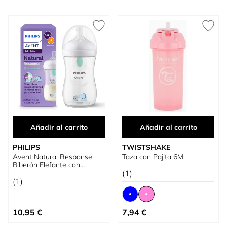
Añadir al carrito
Añadir al carrito
PHILIPS
TWISTSHAKE
Avent Natural Response
Taza con Pajita 6M
Biberón Elefante con
AirFree
(1)
(1)
Tan bajo como
10,95 €
7,94 €