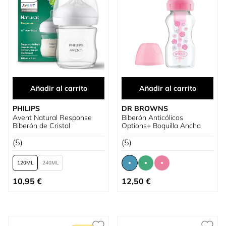
Añadir al carrito
Añadir al carrito
PHILIPS
DR BROWNS
Avent Natural Response
Biberón Anticólicos
Biberón de Cristal
Options+ Boquilla Ancha
(5)
(5)
120
240
Tan bajo como
Tan bajo como
10,95 €
12,50 €