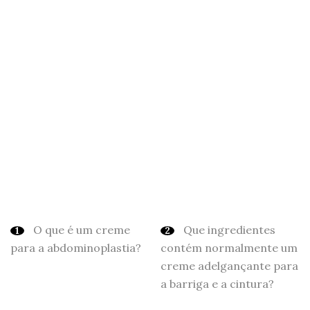
O que é um creme
Que ingredientes
para a abdominoplastia?
contém normalmente um
creme adelgançante para
a barriga e a cintura?