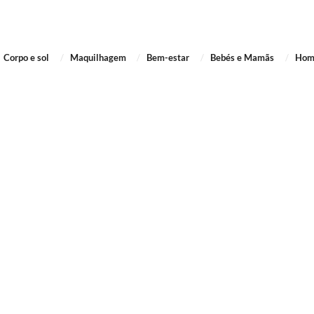
Corpo e sol
Maquilhagem
Bem-estar
Bebés e Mamãs
Ho