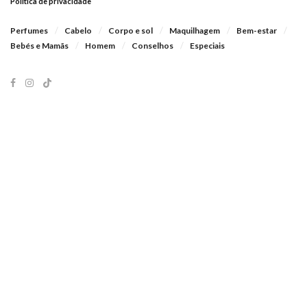
Política de privacidade
Perfumes
Cabelo
Corpo e sol
Maquilhagem
Bem-estar
Bebés e Mamãs
Homem
Conselhos
Especiais
Segue-nos