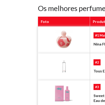
Os melhores perfumes
Foto
Produ
#1 Ma
Nina F
#2
Tous E
#3
Sweet
Eau de