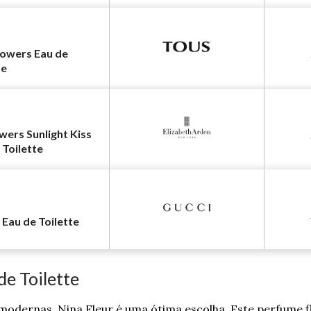
Powers Eau de
te
wers Sunlight Kiss
 Toilette
Eau de Toilette
de Toilette
modernas, Nina Fleur é uma ótima escolha. Este perfume f