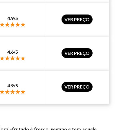
4.9/5
VER PREÇO
4.6/5
VER PREÇO
4.9/5
VER PREÇO
loral-frutado é fresco, vegano e tem aquele