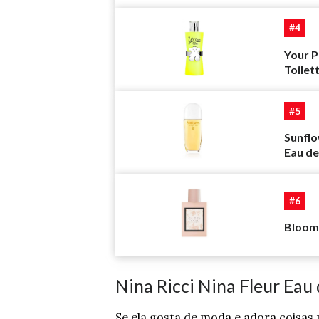
#4
Your 
Toilet
#5
Sunflo
Eau de
#6
Bloom 
Nina Ricci Nina Fleur Eau 
Se ela gosta de moda e adora coisas 