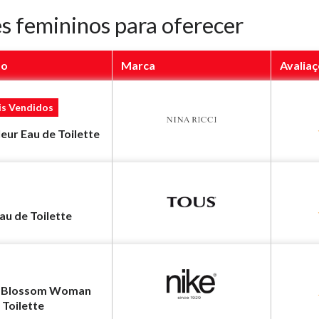
 femininos para oferecer
to
Marca
Avalia
is Vendidos
leur Eau de Toilette
au de Toilette
 Blossom Woman
 Toilette