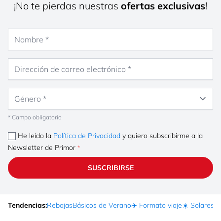
¡No te pierdas nuestras
ofertas exclusivas
!
Nombre
Dirección de correo electrónico
Género
* Campo obligatorio
He leído la
Política de Privacidad
y quiero subscribirme a la
Newsletter de Primor
SUSCRIBIRSE
Tendencias:
Rebajas
Básicos de Verano
✈️ Formato viaje
☀️ Solares
Ma