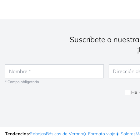
Suscríbete a nuestra
Nombre
Dirección de co
* Campo obligatorio
He l
Tendencias:
Rebajas
Básicos de Verano
✈️ Formato viaje
☀️ Solares
Ma