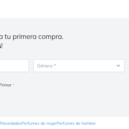
a tu primera compra.
s
!
Género
 Primor
!
Novedades
Perfumes de mujer
Perfumes de hombre