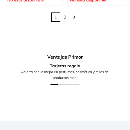
No está disponible
No está disponible
1
2
Actualmente estás leyendo página
Página
Ventajas Primor
Tarjetas regalo
Acierta con lo mejor en perfumes, cosmética y miles de
productos más.