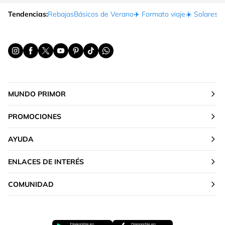
Tendencias:
Rebajas
Básicos de Verano
✈️ Formato viaje
☀️ Solares
Ma
MUNDO PRIMOR
PROMOCIONES
AYUDA
ENLACES DE INTERÉS
COMUNIDAD