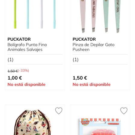
PUCKATOR
PUCKATOR
Bolígrafo Punta Fina
Pinza de Depilar Gato
Animales Salvajes
Pusheen
(1)
(1)
Precio habitual
(-33%)
1,50 €
Precio especial
1,00 €
1,50 €
No está disponible
No está disponible