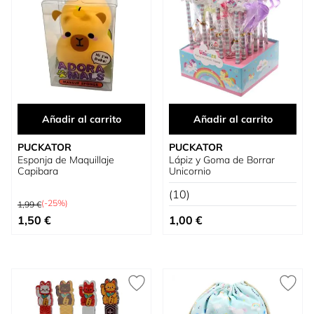
Añadir al carrito
Añadir al carrito
PUCKATOR
PUCKATOR
Esponja de Maquillaje
Lápiz y Goma de Borrar
Capibara
Unicornio
(10)
Precio habitual
(-25%)
1,99 €
Precio especial
1,50 €
1,00 €