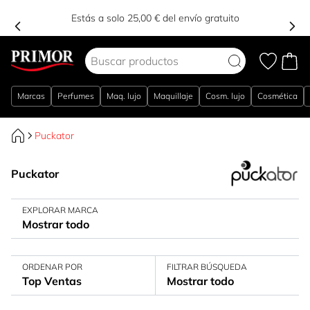
Estás a solo 25,00 € del envío gratuito
Ir al contenido
Marcas
Perfumes
Maq. lujo
Maquillaje
Cosm. lujo
Cosmética
Puckator
Puckator
EXPLORAR MARCA
Mostrar todo
ORDENAR POR
FILTRAR BÚSQUEDA
Top Ventas
Mostrar todo