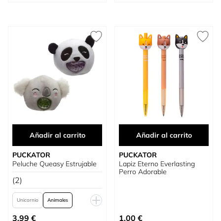
Mapache
Oso Panda Rojo
Koala
Puig Carlino
Shiva Inu
Pingüino
Abeja
Vaca
Cerdito
Pato
Gato Feline
Añadir al carrito
Añadir al carrito
PUCKATOR
PUCKATOR
Peluche Queasy Estrujable
Lapiz Eterno Everlasting
Perro Adorable
(2)
Unicornio
Animales
Tan bajo como
Granja
Monstruos
Zoo
3,99 €
1,00 €