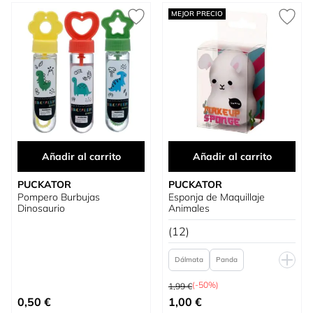
MEJOR PRECIO
Añadir al carrito
Añadir al carrito
PUCKATOR
PUCKATOR
Pompero Burbujas
Esponja de Maquillaje
Dinosaurio
Animales
(12)
Dálmata
Panda
Precio habitual
Unicornio
Gato
Cebra
(-50%)
1,99 €
Tan bajo como
0,50 €
1,00 €
Conejito
Oso
Jirafa