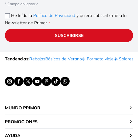
* Campo obligatorio
He leído la
Política de Privacidad
y quiero subscribirme a la
Newsletter de Primor
SUSCRIBIRSE
Tendencias:
Rebajas
Básicos de Verano
✈️ Formato viaje
☀️ Solares
Ma
MUNDO PRIMOR
PROMOCIONES
AYUDA