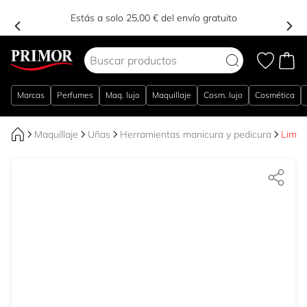
Estás a solo 25,00 € del envío gratuito
Ir al contenido
Marcas
Perfumes
Maq. lujo
Maquillaje
Cosm. lujo
Cosmética
Maquillaje
Uñas
Herramientas manicura y pedicura
Lima 