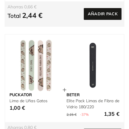
Ahorras 0,66 €
2,44 €
AÑADIR PACK
Total
PUCKATOR
BETER
Lima de Uñas Gatos
Elite Pack Limas de Fibra de
Vidrio 180/220
1,00 €
1,35 €
2,15 €
-37%
Ahorras 0,80 €