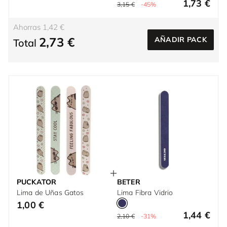
1,73 €
3,15 €
-45%
Ahorras 1,42 €
2,73 €
AÑADIR PACK
Total
PUCKATOR
BETER
Lima de Uñas Gatos
Lima Fibra Vidrio
1,00 €
1,44 €
2,10 €
-31%