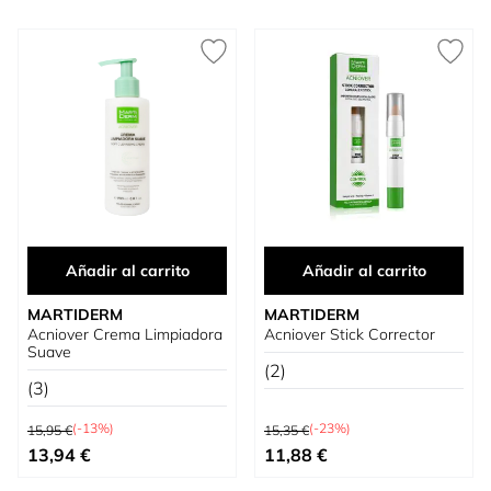
Añadir al carrito
Añadir al carrito
MARTIDERM
MARTIDERM
Acniover Crema Limpiadora
Acniover Stick Corrector
Suave
(2)
(3)
Precio habitual
Precio habitual
(-13%)
(-23%)
15,95 €
15,35 €
Precio especial
Precio especial
13,94 €
11,88 €