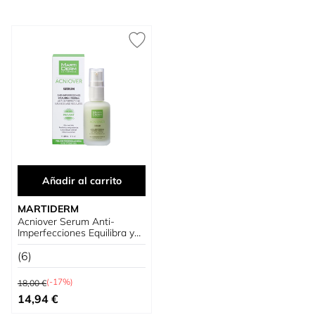
Añadir al carrito
MARTIDERM
Acniover Serum Anti-
Imperfecciones Equilibra y
Regula
(6)
Precio habitual
(-17%)
18,00 €
Precio especial
14,94 €