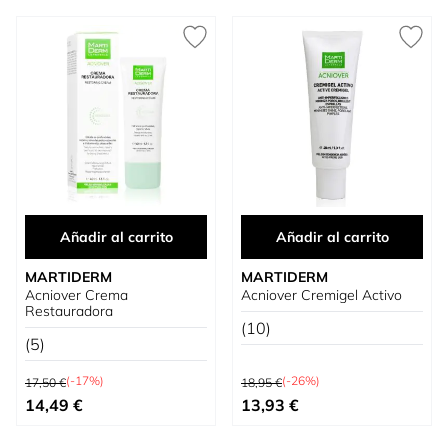
Añadir al carrito
Añadir al carrito
MARTIDERM
MARTIDERM
Acniover Crema
Acniover Cremigel Activo
Restauradora
(10)
(5)
Precio habitual
Precio habitual
(-17%)
(-26%)
17,50 €
18,95 €
Precio especial
Precio especial
14,49 €
13,93 €