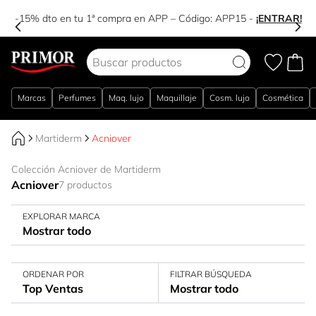
-15% dto en tu 1ª compra en APP – Código:
APP15
-
¡ENTRAR!
Ir al contenido
Marcas
Perfumes
Maq. lujo
Maquillaje
Cosm. lujo
Cosmética
Martiderm
Acniover
Colección Acniover de Martiderm
Acniover
7 productos
EXPLORAR MARCA
Mostrar todo
ORDENAR POR
FILTRAR BÚSQUEDA
Top Ventas
Mostrar todo