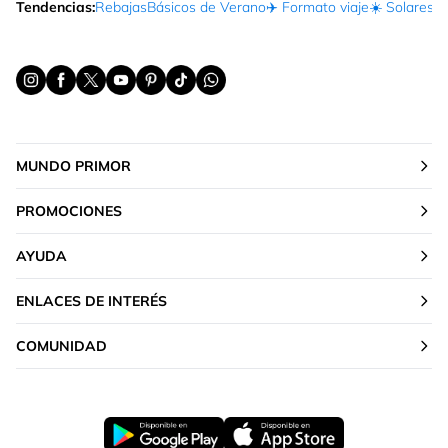
Tendencias:
Rebajas
Básicos de Verano
✈️ Formato viaje
☀️ Solares
Ma
MUNDO PRIMOR
PROMOCIONES
AYUDA
ENLACES DE INTERÉS
COMUNIDAD