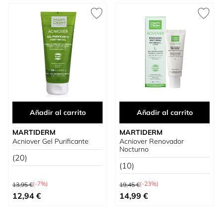
Añadir al carrito
Añadir al carrito
MARTIDERM
MARTIDERM
Acniover Gel Purificante
Acniover Renovador
Nocturno
(20)
(10)
Precio habitual
Precio habitual
(-7%)
(-23%)
13,95 €
19,45 €
Precio especial
Precio especial
12,94 €
14,99 €