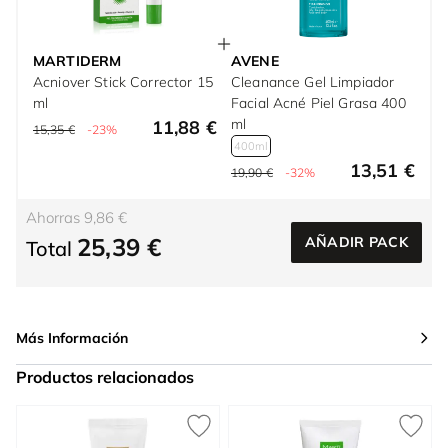
MARTIDERM
AVENE
Acniover Stick Corrector 15
Cleanance Gel Limpiador
ml
Facial Acné Piel Grasa 400
ml
11,88 €
15,35 €
-23%
400ml
13,51 €
19,90 €
-32%
Ahorras 9,86 €
25,39 €
AÑADIR PACK
Total
Más Información
Productos relacionados
Press to skip carousel