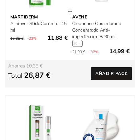
MARTIDERM
AVENE
Acniover Stick Corrector 15
Cleanance Comedomed
ml
Concentrado Anti-
imperfecciones 30 ml
11,88 €
15,35 €
-23%
30ml
14,99 €
21,90 €
-32%
Ahorras 10,38 €
26,87 €
AÑADIR PACK
Total