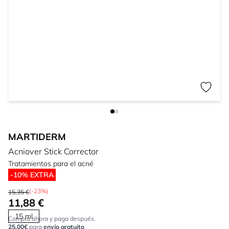
MARTIDERM
Acniover Stick Corrector
Tratamientos para el acné
-10% EXTRA
(-23%)
15,35 €
11,88 €
15 ml
Compra ahora y paga después.
25,00€
para
envío gratuito