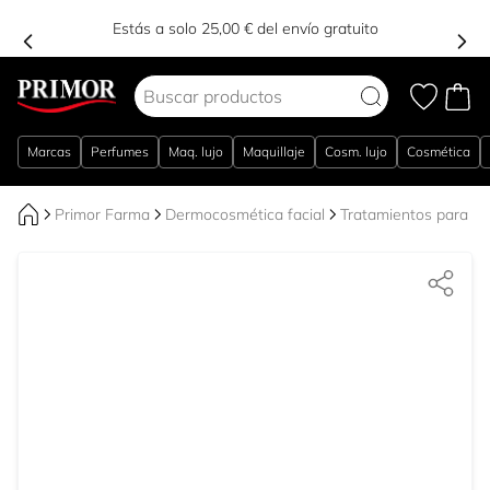
Estás a solo 25,00 € del envío gratuito
Ir al contenido
Marcas
Perfumes
Maq. lujo
Maquillaje
Cosm. lujo
Cosmética
Primor Farma
Dermocosmética facial
Tratamientos para el