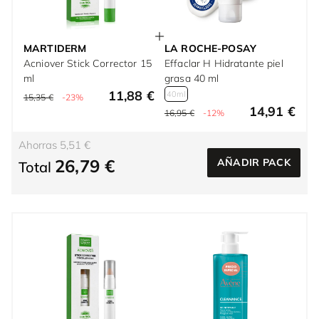
MARTIDERM
LA ROCHE-POSAY
Acniover Stick Corrector 15
Effaclar H Hidratante piel
ml
grasa 40 ml
11,88 €
40ml
15,35 €
-23%
14,91 €
16,95 €
-12%
Ahorras 5,51 €
26,79 €
AÑADIR PACK
Total