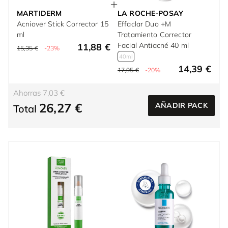
MARTIDERM
LA ROCHE-POSAY
Acniover Stick Corrector 15
Effaclar Duo +M
ml
Tratamiento Corrector
Facial Antiacné 40 ml
11,88 €
15,35 €
-23%
40ml
14,39 €
17,95 €
-20%
Ahorras 7,03 €
26,27 €
AÑADIR PACK
Total