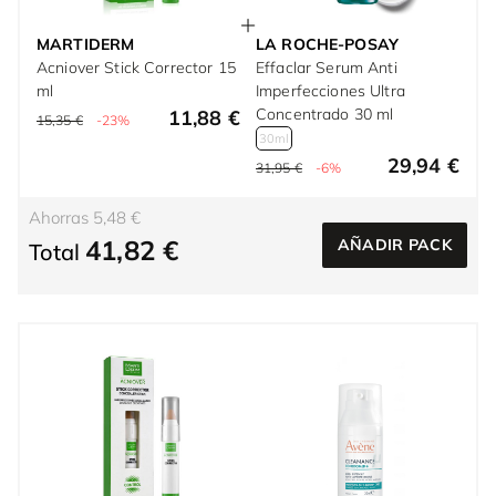
MARTIDERM
LA ROCHE-POSAY
Acniover Stick Corrector 15
Effaclar Serum Anti
ml
Imperfecciones Ultra
Concentrado 30 ml
11,88 €
15,35 €
-23%
30ml
29,94 €
31,95 €
-6%
Ahorras 5,48 €
41,82 €
AÑADIR PACK
Total