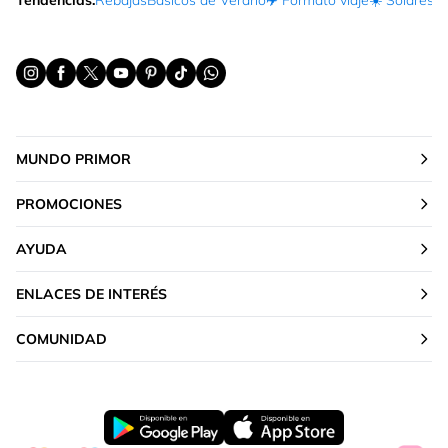
Tendencias:
Rebajas
Básicos de Verano
✈️ Formato viaje
☀️ Solares
Ma
MUNDO PRIMOR
PROMOCIONES
AYUDA
ENLACES DE INTERÉS
COMUNIDAD