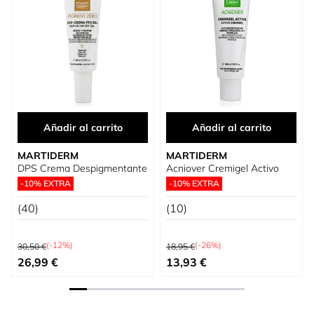
Añadir al carrito
Añadir al carrito
MARTIDERM
MARTIDERM
DPS Crema Despigmentante
Acniover Cremigel Activo
-10% EXTRA
-10% EXTRA
(40)
(10)
Precio habitual
Precio habitual
(-12%)
(-26%)
30,50 €
18,95 €
Precio especial
Precio especial
26,99 €
13,93 €