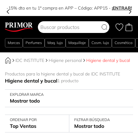
-15% dto en tu 1ª compra en APP – Código:
APP15
-
¡ENTRAR!
Ir al contenido
Marcas
Perfumes
Maq. lujo
Maquillaje
Cosm. lujo
Cosmética
IDC INSTITUTE
Higiene personal
Higiene dental y bucal
Productos para la higiene dental y bucal de IDC INSTITUTE
Higiene dental y bucal
1 producto
EXPLORAR MARCA
Mostrar todo
ORDENAR POR
FILTRAR BÚSQUEDA
Top Ventas
Mostrar todo