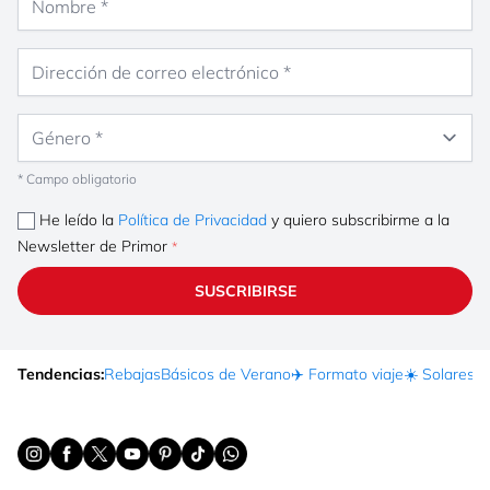
Dirección de correo electrónico
Género
* Campo obligatorio
He leído la
Política de Privacidad
y quiero subscribirme a la
Newsletter de Primor
SUSCRIBIRSE
Tendencias:
Rebajas
Básicos de Verano
✈️ Formato viaje
☀️ Solares
Ma