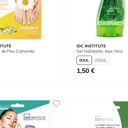
ITUTE
IDC INSTITUTE
a de Pies Camomila
Gel Hidratante Aloe Vera
80
250
1,50 €
Tan bajo como