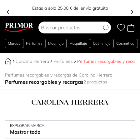
Estás a solo 25,00 € del envío gratuito
Ir al contenido
Marcas
Perfumes
Maq. lujo
Maquillaje
Cosm. lujo
Cosmética
Carolina Herrera
Perfumes
Perfumes recargables y recarg
Perfumes recargables y recargas de Carolina Herrera
Perfumes recargables y recargas
2 productos
EXPLORAR MARCA
Mostrar todo