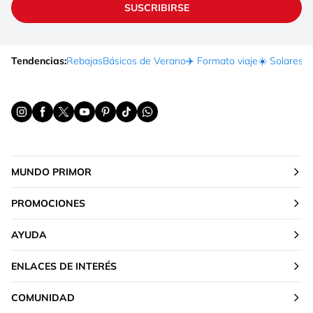
SUSCRIBIRSE
Tendencias:
Rebajas
Básicos de Verano
✈️ Formato viaje
☀️ Solares
Ma
MUNDO PRIMOR
PROMOCIONES
AYUDA
ENLACES DE INTERÉS
COMUNIDAD