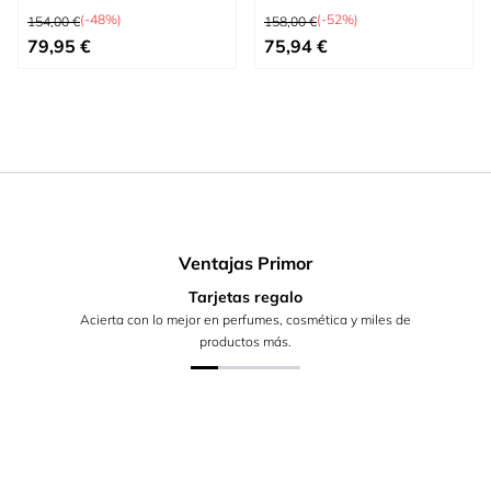
Precio habitual
Precio habitual
(-48%)
(-52%)
154,00 €
158,00 €
Precio especial
Precio especial
79,95 €
75,94 €
Ventajas Primor
Tarjetas regalo
Acierta con lo mejor en perfumes, cosmética y miles de
productos más.