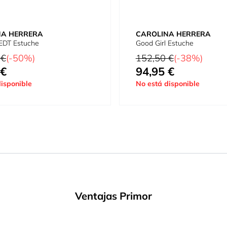
NA HERRERA
CAROLINA HERRERA
EDT Estuche
Good Girl Estuche
tual
Precio habitual
 €
(-50%)
152,50 €
(-38%)
 €
94,95 €
omo
Tan bajo como
isponible
No está disponible
Ventajas Primor