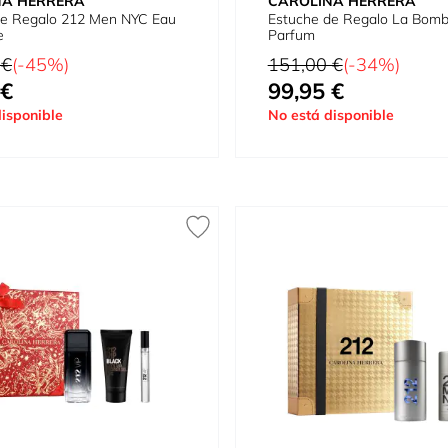
NA HERRERA
CAROLINA HERRERA
de Regalo 212 Men NYC Eau
Estuche de Regalo La Bomb
e
Parfum
tual
Precio habitual
 €
(-45%)
151,00 €
(-34%)
 €
99,95 €
omo
Tan bajo como
isponible
No está disponible