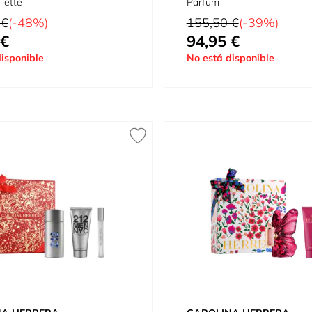
ilette
Parfum
tual
Precio habitual
 €
(-48%)
155,50 €
(-39%)
 €
94,95 €
omo
Tan bajo como
isponible
No está disponible