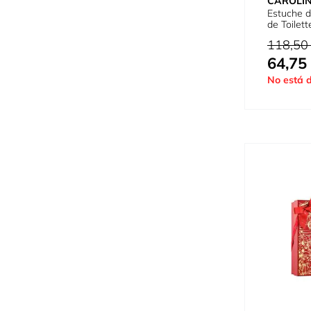
CAROLI
Estuche 
de Toilett
Precio habi
118,50
64,75
Tan bajo c
No está d