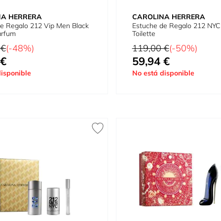
NA HERRERA
CAROLINA HERRERA
e Regalo 212 Vip Men Black
Estuche de Regalo 212 NYC
arfum
Toilette
tual
Precio habitual
 €
(-48%)
119,00 €
(-50%)
 €
59,94 €
omo
Tan bajo como
isponible
No está disponible