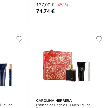
al 100 ml + Mini 10 ml
Precio habitual
137,00 €
(-45%)
74,74 €
Tan bajo como
CAROLINA HERRERA
l Eau de
Estuche de Regalo CH Men Eau de