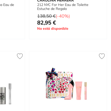
CAROLINA HERRERA
a Eau de
212 NYC For Her Eau de Toilette
Estuche de Regalo
Precio habitual
138,50 €
(-40%)
82,95 €
Precio especial
No está disponible