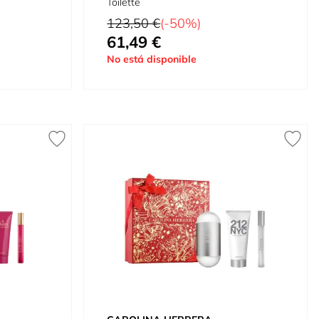
Toilette
Precio habitual
123,50 €
(-50%)
61,49 €
Tan bajo como
No está disponible