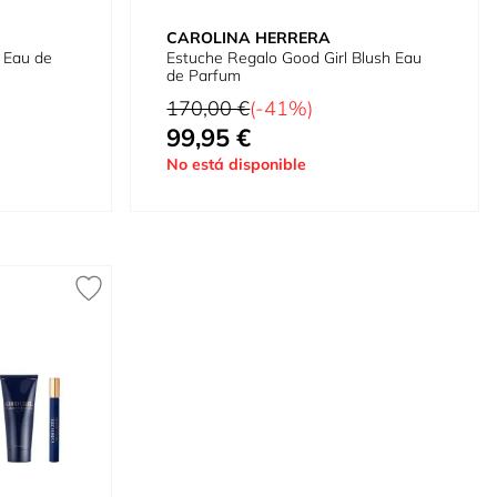
CAROLINA HERRERA
 Eau de
Estuche Regalo Good Girl Blush Eau
de Parfum
Precio habitual
170,00 €
(-41%)
99,95 €
Tan bajo como
No está disponible