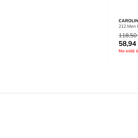
CAROLI
212 Men 
Precio habi
118,50
58,94
Tan bajo c
No está d