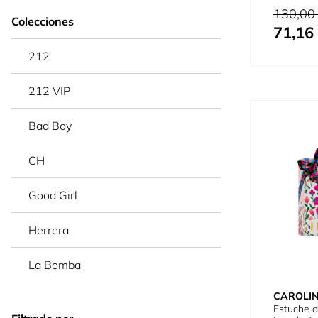
EDT 100 
Precio habi
130,00
Colecciones
71,16
Tan bajo c
EDT 100
212
212 VIP
Bad Boy
CH
Good Girl
Herrera
La Bomba
CAROLI
Estuche 