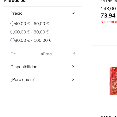
Filtrado por
Eau de To
Precio habi
143,00
Precio
73,94
Tan bajo c
No está d
40,00 €
-
60,00 €
60,00 €
-
80,00 €
80,00 €
-
100,00 €
x
€
Disponibilidad
¿Para quien?