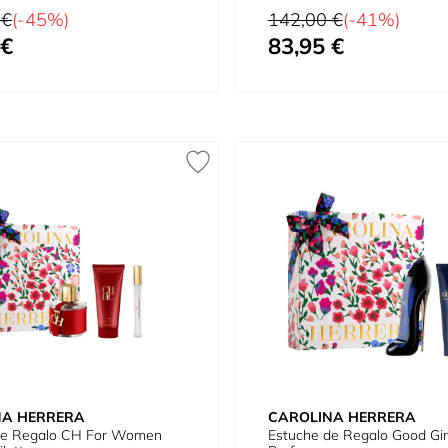
ml + Gel 100 ml + Mini
EDP 80 ml + Loción Corpor
tual
Precio habitual
 €
(-45%)
142,00 €
(-41%)
 €
83,95 €
omo
Tan bajo como
 ml + DEO + 7,5 ml
NA HERRERA
CAROLINA HERRERA
de Regalo CH For Women
Estuche de Regalo Good Gir