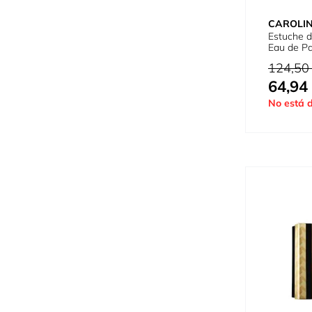
CAROLI
Estuche d
Eau de P
Precio habi
124,50
64,94
Tan bajo c
No está d