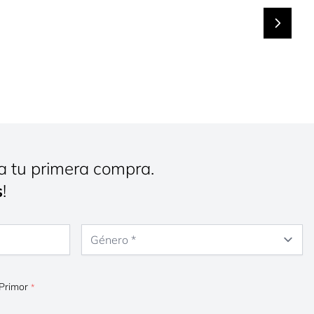
a tu primera compra.
s
!
Género
 Primor