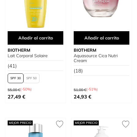
Añadir al carrito
Añadir al carrito
BIOTHERM
BIOTHERM
Lait Corporal Solaire
Aquasource Cica Nutri
Cream
(41)
(18)
SPF 30
SPF 50
Precio habitual
Precio habitual
(-50%)
(-51%)
55,00 €
51,00 €
Tan bajo como
Precio especial
27,49 €
24,93 €
MEJOR PRECIO
MEJOR PRECIO