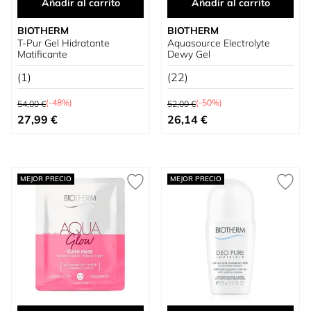
Añadir al carrito
Añadir al carrito
BIOTHERM
BIOTHERM
T-Pur Gel Hidratante
Aquasource Electrolyte
Matificante
Dewy Gel
(1)
(22)
Precio habitual
Precio habitual
(-48%)
(-50%)
54,00 €
52,00 €
Precio especial
Precio especial
27,99 €
26,14 €
MEJOR PRECIO
MEJOR PRECIO