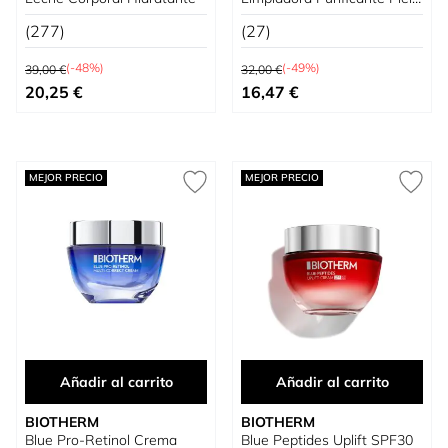
Normal a Mixta
(277)
(27)
Precio habitual
Precio habitual
(-48%)
(-49%)
39,00 €
32,00 €
Precio especial
Precio especial
20,25 €
16,47 €
MEJOR PRECIO
MEJOR PRECIO
Añadir al carrito
Añadir al carrito
BIOTHERM
BIOTHERM
Blue Pro-Retinol Crema
Blue Peptides Uplift SPF30