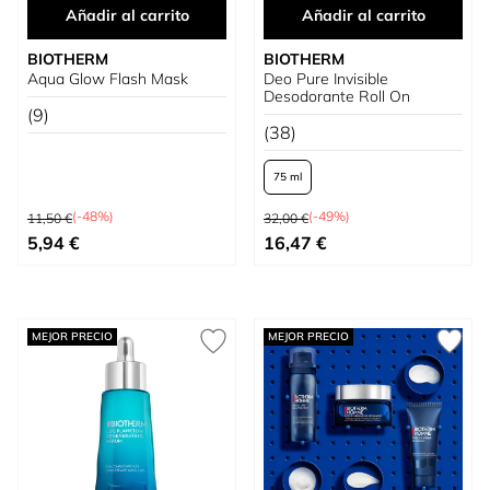
Añadir al carrito
Añadir al carrito
BIOTHERM
BIOTHERM
Aqua Glow Flash Mask
Deo Pure Invisible
Desodorante Roll On
(9)
(38)
75 ml
Precio habitual
Precio habitual
(-48%)
(-49%)
11,50 €
32,00 €
Precio especial
Tan bajo como
5,94 €
16,47 €
MEJOR PRECIO
MEJOR PRECIO