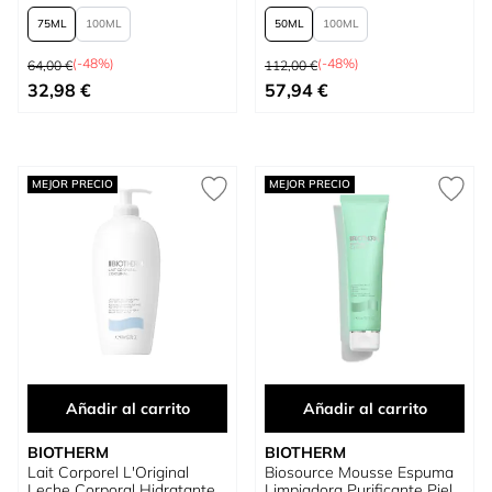
75
100
50
100
Precio habitual
Precio habitual
(-48%)
(-48%)
64,00 €
112,00 €
Tan bajo como
Tan bajo como
32,98 €
57,94 €
MEJOR PRECIO
MEJOR PRECIO
Añadir al carrito
Añadir al carrito
BIOTHERM
BIOTHERM
Lait Corporel L'Original
Biosource Mousse Espuma
Leche Corporal Hidratante
Limpiadora Purificante Piel