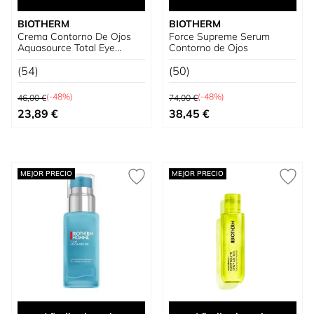
BIOTHERM
BIOTHERM
Crema Contorno De Ojos
Force Supreme Serum
Aquasource Total Eye
Contorno de Ojos
Revitalizer
(54)
(50)
Precio habitual
Precio habitual
(-48%)
(-48%)
46,00 €
74,00 €
Precio especial
Precio especial
23,89 €
38,45 €
MEJOR PRECIO
MEJOR PRECIO