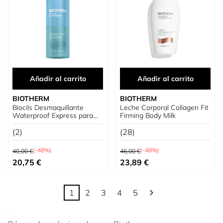
Añadir al carrito
Añadir al carrito
BIOTHERM
BIOTHERM
Biocils Desmaquillante
Leche Corporal Collagen Fit
Waterproof Express para
Firming Body Milk
Ojos
(2)
(28)
Precio habitual
Precio habitual
(-48%)
(-48%)
40,00 €
46,00 €
Precio especial
Precio especial
20,75 €
23,89 €
1
2
3
4
5
Actualmente estás leyendo página
Página
Página
Página
Página