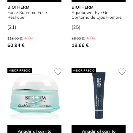
BIOTHERM
BIOTHERM
Force Supreme Face
Aquapower Eye Gel
Reshaper
Contorno de Ojos Hombre
(21)
(25)
Precio habitual
Precio habitual
(-48%)
(-48%)
118,00 €
36,00 €
Precio especial
Precio especial
60,94 €
18,66 €
MEJOR PRECIO
MEJOR PRECIO
Añadir al carrito
Añadir al carrito