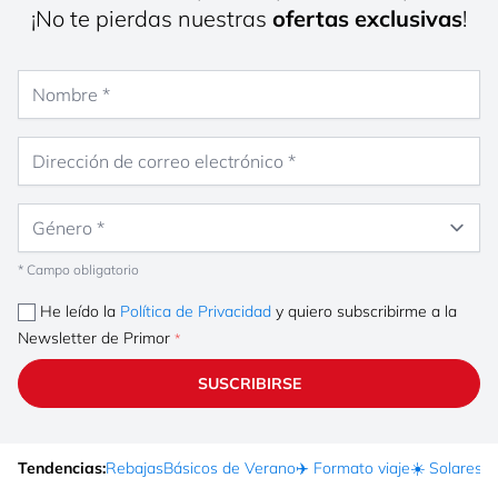
¡No te pierdas nuestras
ofertas exclusivas
!
Nombre
Dirección de correo electrónico
Género
* Campo obligatorio
He leído la
Política de Privacidad
y quiero subscribirme a la
Newsletter de Primor
SUSCRIBIRSE
Tendencias:
Rebajas
Básicos de Verano
✈️ Formato viaje
☀️ Solares
Ma