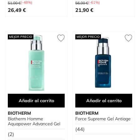
Precio habitual
Precio habitual
(-48%)
(-61%)
51,00 €
56,00 €
Tan bajo como
Precio especial
26,49 €
21,90 €
MEJOR PRECIO
MEJOR PRECIO
Añadir al carrito
Añadir al carrito
BIOTHERM
BIOTHERM
Biotherm Homme
Force Supreme Gel Antiage
Aquapower Advanced Gel
(44)
(2)