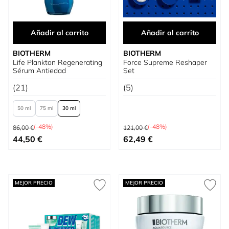
Añadir al carrito
Añadir al carrito
BIOTHERM
BIOTHERM
Life Plankton Regenerating
Force Supreme Reshaper
Sérum Antiedad
Set
(21)
(5)
50 ml
75 ml
30 ml
Precio habitual
Precio habitual
(-48%)
(-48%)
86,00 €
121,00 €
Tan bajo como
Precio especial
44,50 €
62,49 €
MEJOR PRECIO
MEJOR PRECIO