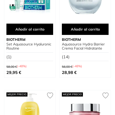
Añadir al carrito
Añadir al carrito
BIOTHERM
BIOTHERM
Set Aquasource Hyaluronic
Aquasource Hydra Barrier
Routine
Crema Facial Hidratante
(1)
(14)
Precio habitual
Precio habitual
(-48%)
(-48%)
58,00 €
56,00 €
Precio especial
Precio especial
29,95 €
28,98 €
MEJOR PRECIO
MEJOR PRECIO