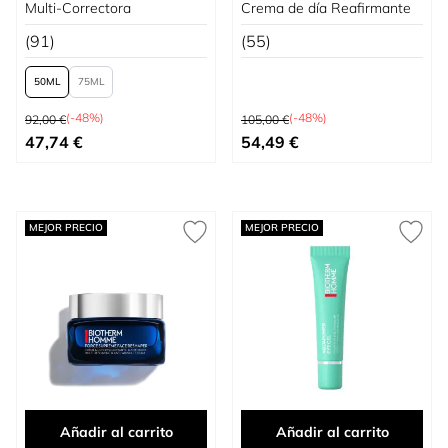
Multi-Correctora
Crema de día Reafirmante
(91)
(55)
50
75
Precio habitual
Precio habitual
(-48%)
(-48%)
92,00 €
105,00 €
Tan bajo como
Precio especial
47,74 €
54,49 €
MEJOR PRECIO
MEJOR PRECIO
Añadir al carrito
Añadir al carrito