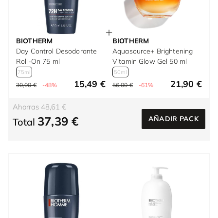
BIOTHERM
BIOTHERM
Day Control Desodorante
Aquasource+ Brightening
Roll-On 75 ml
Vitamin Glow Gel 50 ml
75ml
50ml
15,49 €
21,90 €
30,00 €
-48%
56,00 €
-61%
Ahorras 48,61 €
37,39 €
AÑADIR PACK
Total