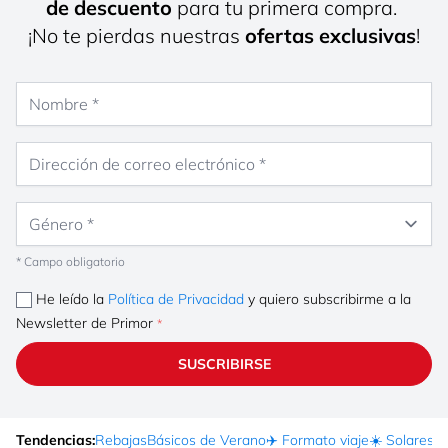
de descuento
para tu primera compra.
¡No te pierdas nuestras
ofertas exclusivas
!
Nombre
Dirección de correo electrónico
Género
* Campo obligatorio
He leído la
Política de Privacidad
y quiero subscribirme a la
Newsletter de Primor
SUSCRIBIRSE
Tendencias:
Rebajas
Básicos de Verano
✈️ Formato viaje
☀️ Solares
Ma