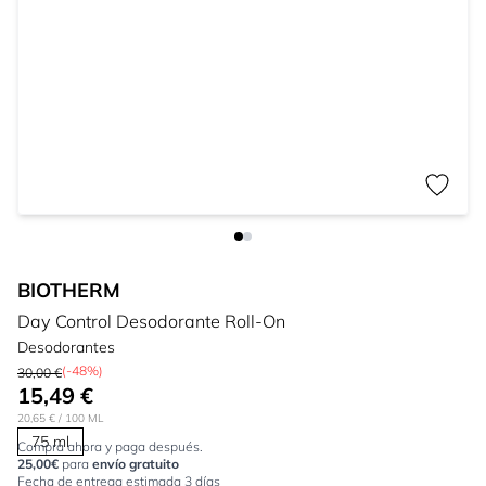
BIOTHERM
Day Control Desodorante Roll-On
Desodorantes
(-48%)
30,00 €
15,49 €
20,65 €
/ 100 ML
75 ml
Compra ahora y paga después.
25,00€
para
envío gratuito
Fecha de entrega estimada 3 días