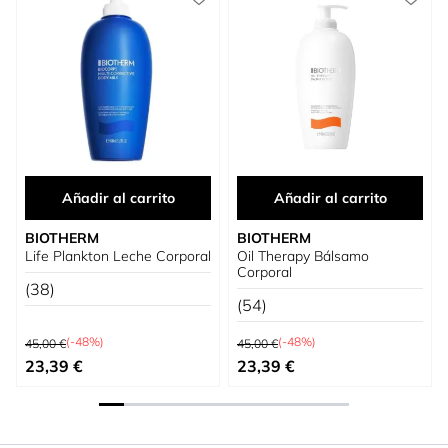
Añadir al carrito
Añadir al carrito
BIOTHERM
BIOTHERM
Life Plankton Leche Corporal
Oil Therapy Bálsamo
Corporal
(38)
(54)
Precio habitual
Precio habitual
(-48%)
(-48%)
45,00 €
45,00 €
Precio especial
Precio especial
23,39 €
23,39 €