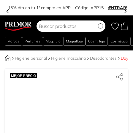
-15% dto en tu 1ª compra en APP – Código:
APP15
-
¡ENTRAR!
Ir al contenido
Marcas
Perfumes
Maq. lujo
Maquillaje
Cosm. lujo
Cosmética
Higiene personal
Higiene masculina
Desodorantes
Day C
MEJOR PRECIO