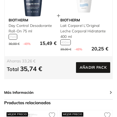
BIOTHERM
BIOTHERM
Day Control Desodorante
Lait Corporel L'Original
Roll-On 75 ml
Leche Corporal Hidratante
400 ml
75ml
15,49 €
400ml
30,00 €
-48%
20,25 €
39,00 €
-48%
Ahorras 33,26 €
35,74 €
AÑADIR PACK
Total
Más Información
Productos relacionados
Press to skip carousel
MEJOR PRECIO
MEJOR PRECIO