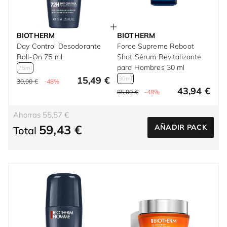
BIOTHERM
BIOTHERM
Day Control Desodorante
Force Supreme Reboot
Roll-On 75 ml
Shot Sérum Revitalizante
para Hombres 30 ml
75ml
15,49 €
30ml
30,00 €
-48%
43,94 €
85,00 €
-48%
Ahorras 55,57 €
59,43 €
AÑADIR PACK
Total