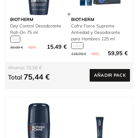
BIOTHERM
BIOTHERM
Day Control Desodorante
Cofre Force Supreme
Roll-On 75 ml
Antiedad y Desodorante
para Hombres 125 ml
75ml
15,49 €
125ml
30,00 €
-48%
59,95 €
116,00 €
-48%
Ahorras 70,56 €
75,44 €
AÑADIR PACK
Total