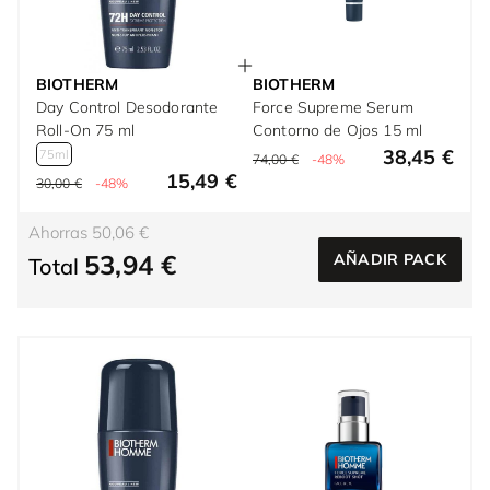
BIOTHERM
BIOTHERM
Day Control Desodorante
Force Supreme Serum
Roll-On 75 ml
Contorno de Ojos 15 ml
38,45 €
75ml
74,00 €
-48%
15,49 €
30,00 €
-48%
Ahorras 50,06 €
53,94 €
AÑADIR PACK
Total