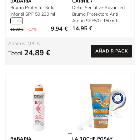
BABARIA
GARNIER
Bruma Protector Solar
Delial Sensitive Advanced
Infantil SPF 50 200 ml
Bruma Protectora Anti
Arena SPF50+ 150 ml
200ml
14,95 €
9,94 €
11,99 €
-17%
Ahorras 2,05 €
24,89 €
AÑADIR PACK
Total
BABARIA
LA ROCHE-POSAY