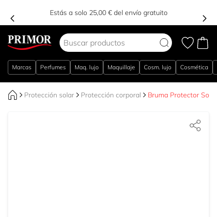
Estás a solo 25,00 € del envío gratuito
Ir al contenido
Marcas
Perfumes
Maq. lujo
Maquillaje
Cosm. lujo
Cosmética
Protección solar
Protección corporal
Bruma Protector Solar 