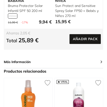
BABARIA
NIVEA
Bruma Protector Solar
Sun Protect and Sensitive
Infantil SPF 50 200 ml
Spray Solar FP50 + Bebés y
Niños 270 ml
200ml
15,95 €
9,94 €
11,99 €
-17%
Ahorras 2,05 €
25,89 €
AÑADIR PACK
Total
Más Información
Productos relacionados
Press to skip carousel
🔥 VIRAL