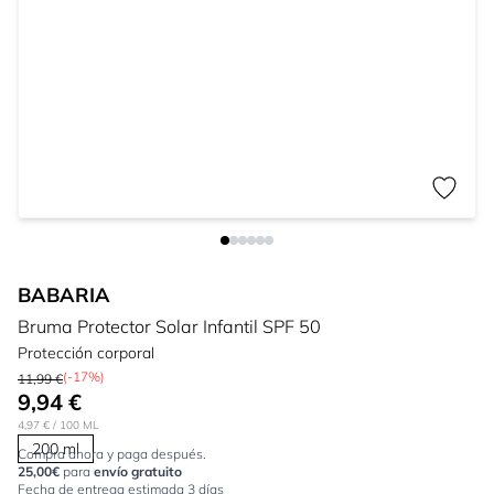
BABARIA
Bruma Protector Solar Infantil SPF 50
Protección corporal
(-17%)
11,99 €
9,94 €
4,97 €
/ 100 ML
200 ml
Compra ahora y paga después.
25,00€
para
envío gratuito
Fecha de entrega estimada 3 días