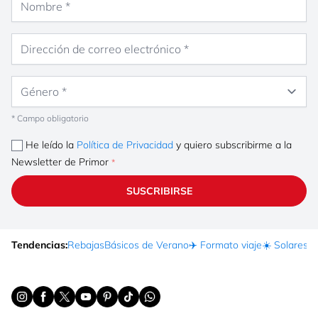
Dirección de correo electrónico
Género
* Campo obligatorio
He leído la
Política de Privacidad
y quiero subscribirme a la
Newsletter de Primor
SUSCRIBIRSE
Tendencias:
Rebajas
Básicos de Verano
✈️ Formato viaje
☀️ Solares
Ma