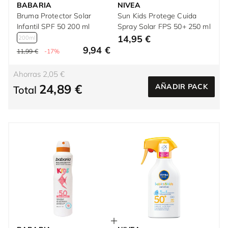
BABARIA
NIVEA
Bruma Protector Solar
Sun Kids Protege Cuida
Infantil SPF 50 200 ml
Spray Solar FPS 50+ 250 ml
14,95 €
200ml
9,94 €
11,99 €
-17%
Ahorras 2,05 €
24,89 €
AÑADIR PACK
Total