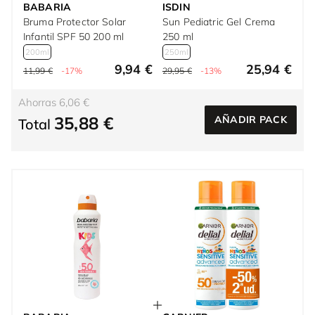
BABARIA
ISDIN
Bruma Protector Solar
Sun Pediatric Gel Crema
Infantil SPF 50 200 ml
250 ml
200ml
250ml
9,94 €
25,94 €
11,99 €
-17%
29,95 €
-13%
Ahorras 6,06 €
35,88 €
AÑADIR PACK
Total