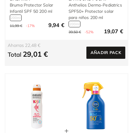
Bruma Protector Solar
Anthelios Dermo-Pediatrics
Infantil SPF 50 200 ml
SPF50+ Protector solar
para niños 200 ml
200ml
9,94 €
200ml
11,99 €
-17%
19,07 €
39,50 €
-52%
Ahorras 22,48 €
29,01 €
AÑADIR PACK
Total