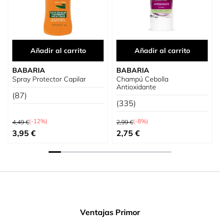
Añadir al carrito
Añadir al carrito
BABARIA
BABARIA
Spray Protector Capilar
Champú Cebolla
Antioxidante
(87)
(335)
Precio habitual
Precio habitual
(-12%)
(-8%)
4,49 €
2,99 €
Precio especial
Precio especial
3,95 €
2,75 €
Ventajas Primor