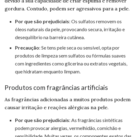
devido à sua capacidade de criar espuma e remover
gordura. Contudo, podem ser agressivos para a pele.
Por que são prejudiciais
: Os sulfatos removem os
óleos naturais da pele, provocando secura, irritação e
desequilíbrio na barreira cutânea.
Precaução
: Se tens pele seca ou sensível, opta por
produtos de limpeza sem sulfatos ou fórmulas suaves
com ingredientes como glicerina ou extratos vegetais,
que hidratam enquanto limpam.
Produtos com fragrâncias artificiais
As fragrâncias adicionadas a muitos produtos podem
causar irritação e reações alérgicas na pele.
Por que são prejudiciais
: As fragrâncias sintéticas
podem provocar alergias, vermelhidão, comichão e
sensibilidade. Muitas vezes, os componentes exatos das