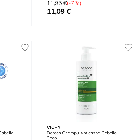
Precio habitual
11,95 €
(-7%)
11,09 €
Tan bajo como
VICHY
abello
Dercos Champú Anticaspa Cabello
Seco