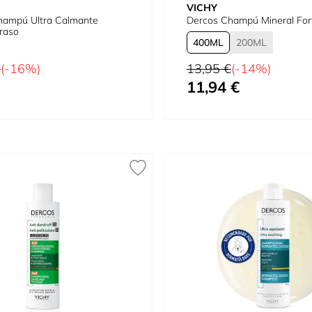
VICHY
hampú Ultra Calmante
Dercos Champú Mineral Fort
raso
400
200
tual
Precio habitual
€
(-16%)
13,95 €
(-14%)
11,94 €
cial
Tan bajo como