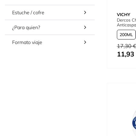
Estuche / cofre
VICHY
Dercos C
Anticaspa
¿Para quien?
200
Formato viaje
Precio habi
17,30 
11,93
Tan bajo c