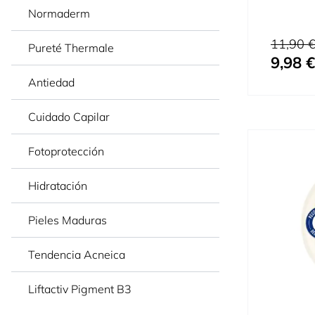
Normaderm
Precio habi
11,90 
Pureté Thermale
9,98 €
Precio espe
Antiedad
Cuidado Capilar
Fotoprotección
Hidratación
Pieles Maduras
Tendencia Acneica
Liftactiv Pigment B3