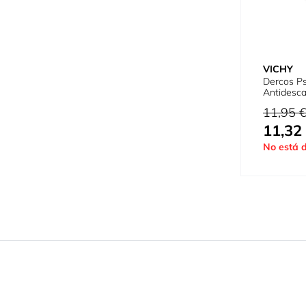
VICHY
Dercos P
Antidesca
Precio habi
11,95 
11,32
Precio espe
No está d