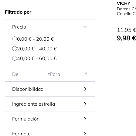
VICHY
Dercos C
Filtrado por
Cabello G
Precio
Precio habi
11,95 
9,98 €
Precio espe
0,00 €
-
20,00 €
20,00 €
-
40,00 €
40,00 €
-
60,00 €
x
€
Disponibilidad
Ingrediente estrella
Formulación
Formato