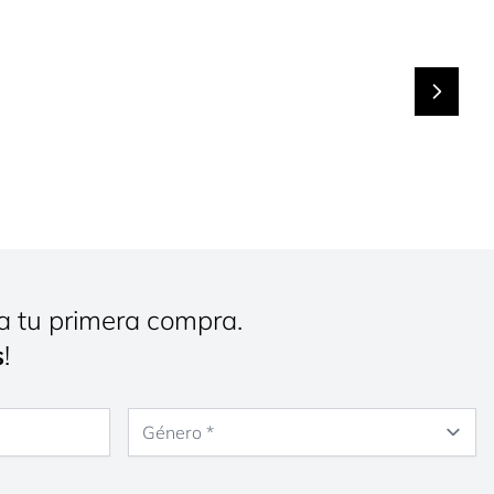
a tu primera compra.
s
!
Género