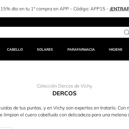
Estás a solo 25,00 € del envío gratuito
CABELLO
SOLARES
PARAFARMACIA
HIGIENE
Colección Dercos de Vichy
DERCOS
uidas de tus puntas, y en Vichy son expertos en tratarlo. Con 
e limpian el cuero cabelludo con delicadeza para una melena 