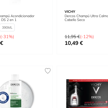
VICHY
hampú Acondicionador
Dercos Champú Ultra Calm
 DS 2 en 1
Cabello Seco
390
tual
Precio habitual
€
(-31%)
11,95 €
(-12%)
 €
10,49 €
omo
Precio especial