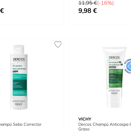
Precio habitual
11,95 €
(-16%)
 €
9,98 €
Precio especial
VICHY
hampú Sebo Corrector
Dercos Champú Anticaspa C
Graso