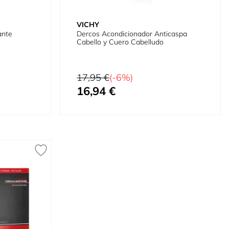
VICHY
ante
Dercos Acondicionador Anticaspa
Cabello y Cuero Cabelludo
Precio habitual
17,95 €
(-6%)
16,94 €
Precio especial