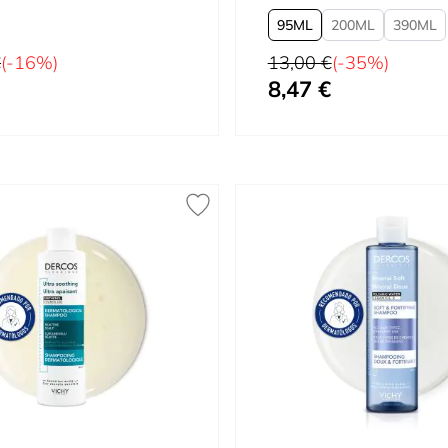
95
200
390
tual
Precio habitual
€
(-16%)
13,00 €
(-35%)
8,47 €
cial
Tan bajo como