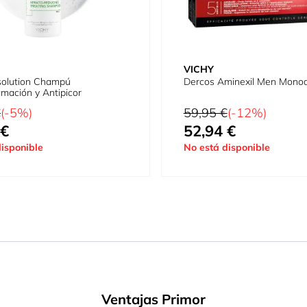
VICHY
solution Champú
Dercos Aminexil Men Monod
mación y Antipicor
tual
Precio habitual
€
(-5%)
59,95 €
(-12%)
 €
52,94 €
cial
Tan bajo como
isponible
No está disponible
Ventajas Primor