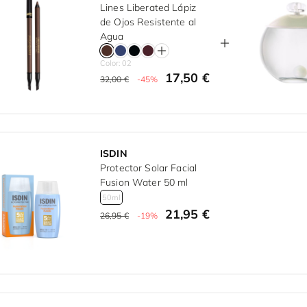
Lines Liberated Lápiz
de Ojos Resistente al
Agua
Color: 02
17,50 €
32,00 €
-45%
ISDIN
Protector Solar Facial
Fusion Water 50 ml
50ml
21,95 €
26,95 €
-19%