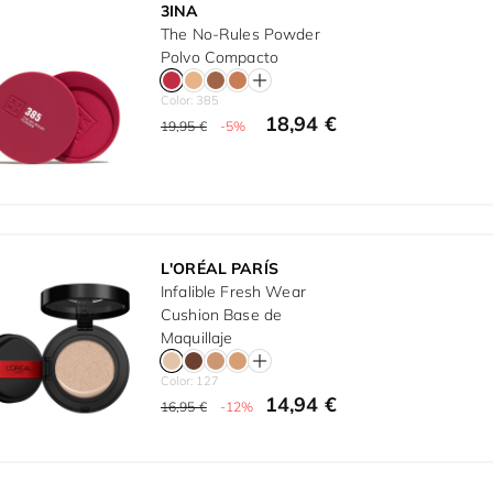
3INA
The No-Rules Powder
Polvo Compacto
Color: 385
18,94 €
19,95 €
-5%
L'ORÉAL PARÍS
Infalible Fresh Wear
Cushion Base de
Maquillaje
Color: 127
14,94 €
16,95 €
-12%