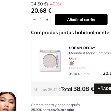
34,50 €
(-40%)
20,68 €
Tan bajo como:
Cantidad
Añadir al carrito
Comprados juntos habitualmente
URBAN DECAY
Moondust Mono Sombra 
Ojos
Color: Cosmic
20,
34,50 €
-40%
38,08 €
Total
AÑADI
Ahorras 25,42 €
r image
View larger image
Compra ahora y paga después.
25,00€
para
envío gratuito