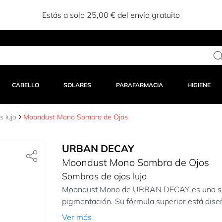
Estás a solo 25,00 € del envío gratuito
CABELLO
SOLARES
PARAFARMACIA
HIGIENE
 lujo
Moondust Mono Sombra de Ojos
URBAN DECAY
Moondust Mono Sombra de Ojos
Sombras de ojos lujo
Moondust Mono de URBAN DECAY es una sombr
pigmentación. Su fórmula superior está dise
Ver más