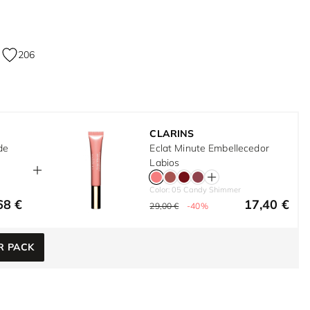
206
CLARINS
de
Eclat Minute Embellecedor
Labios
Color: 05 Candy Shimmer
68 €
17,40 €
29,00 €
-40%
R PACK