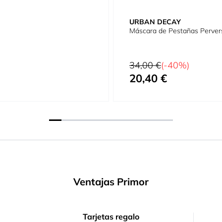
URBAN DECAY
Máscara de Pestañas Perver
Precio habitual
34,00 €
(-40%)
20,40 €
Precio especial
Ventajas Primor
Tarjetas regalo