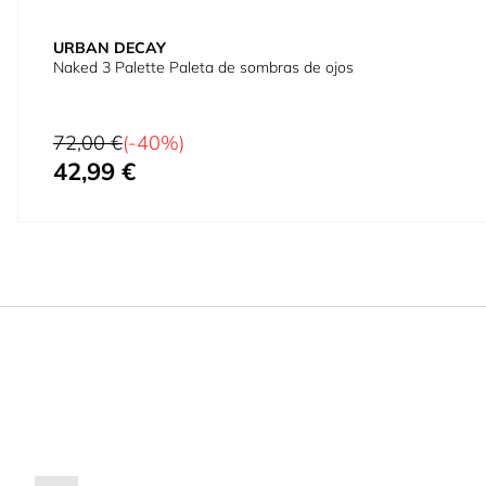
URBAN DECAY
Naked 3 Palette Paleta de sombras de ojos
Precio habitual
72,00 €
(-40%)
42,99 €
Precio especial