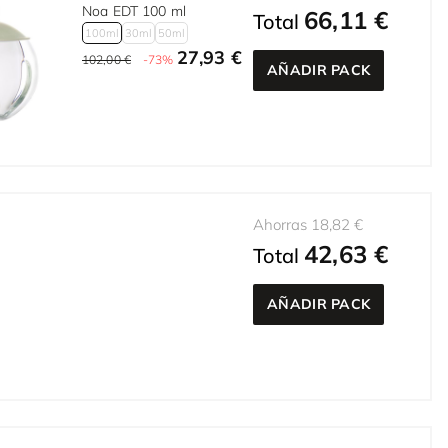
Noa EDT 100 ml
66,11 €
Total
100ml
30ml
50ml
27,93 €
102,00 €
-73%
AÑADIR PACK
Ahorras 18,82 €
42,63 €
Total
AÑADIR PACK