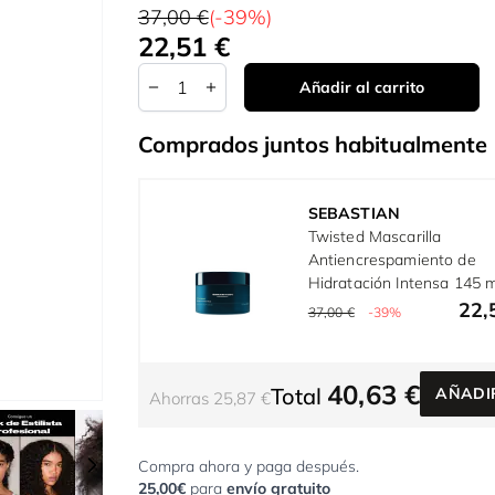
37,00 €
(-39%)
22,51 €
Tan bajo como:
Cantidad
Añadir al carrito
Comprados juntos habitualmente
SEBASTIAN
Twisted Mascarilla
Antiencrespamiento de
Hidratación Intensa 145 m
22,
37,00 €
-39%
40,63 €
Total
AÑADI
Ahorras 25,87 €
r image
View larger image
View larger image
View larger image
View larger imag
Compra ahora y paga después.
25,00€
para
envío gratuito