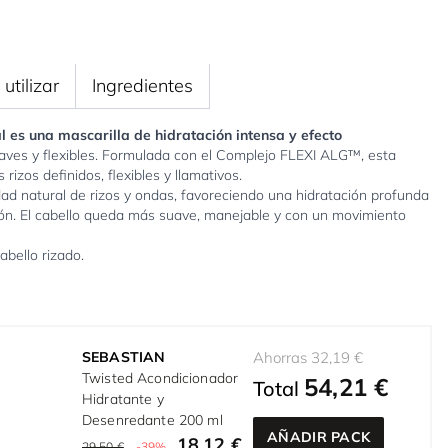
utilizar
Ingredientes
 es una mascarilla de hidratación intensa y efecto
aves y flexibles. Formulada con el Complejo FLEXI ALG™, esta
rizos definidos, flexibles y llamativos.
dad natural de rizos y ondas, favoreciendo una hidratación profunda
ción. El cabello queda más suave, manejable y con un movimiento
abello rizado.
SEBASTIAN
Ahorras 32,19 €
Twisted Acondicionador
54,21 €
Total
Hidratante y
Desenredante 200 ml
AÑADIR PACK
18,12 €
29,50 €
-39%