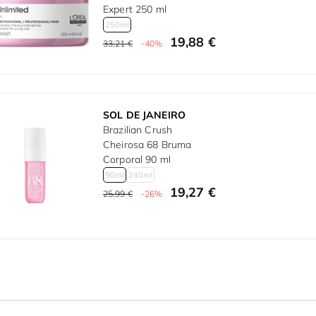
Expert 250 ml
250ml
19,88 €
33,21 €
-40%
SOL DE JANEIRO
Brazilian Crush
Cheirosa 68 Bruma
Corporal 90 ml
90ml
240ml
19,27 €
25,99 €
-26%