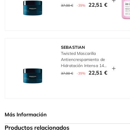
ml
22,51 €
37,00 €
-39%
SEBASTIAN
Twisted Mascarilla
Antiencrespamiento de
Hidratación Intensa 145
ml
22,51 €
37,00 €
-39%
Más Información
Productos relacionados