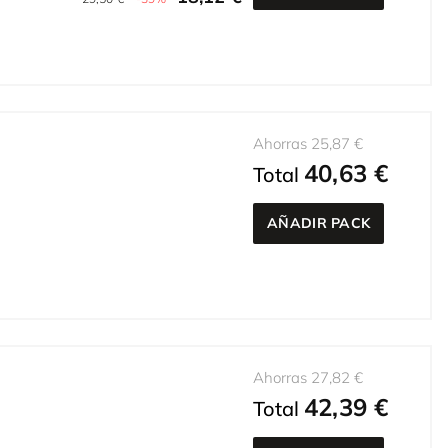
Ahorras 25,87 €
40,63 €
Total
AÑADIR PACK
Ahorras 27,82 €
42,39 €
Total