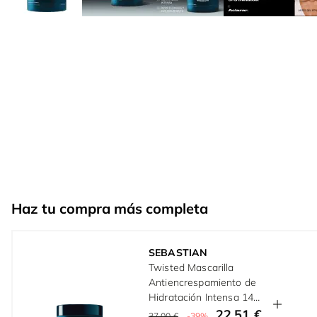
Haz tu compra más completa
SEBASTIAN
Twisted Mascarilla
Antiencrespamiento de
Hidratación Intensa 145
ml
22,51 €
37,00 €
-39%