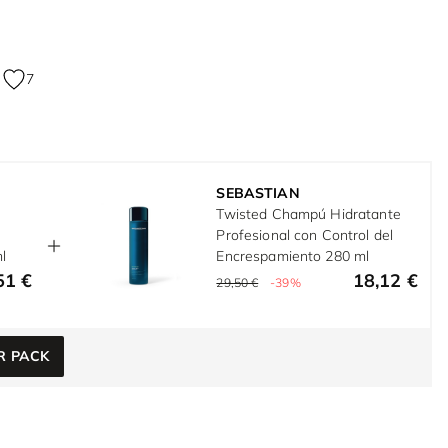
7
SEBASTIAN
Twisted Champú Hidratante
Profesional con Control del
l
Encrespamiento 280 ml
51 €
18,12 €
29,50 €
-39%
R PACK
e