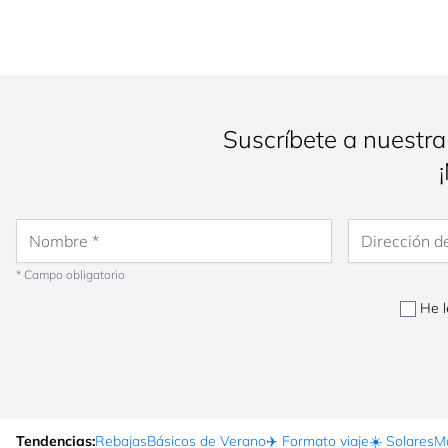
Suscríbete a nuestra
Nombre
Dirección de co
* Campo obligatorio
He l
Tendencias:
Rebajas
Básicos de Verano
✈️ Formato viaje
☀️ Solares
Ma