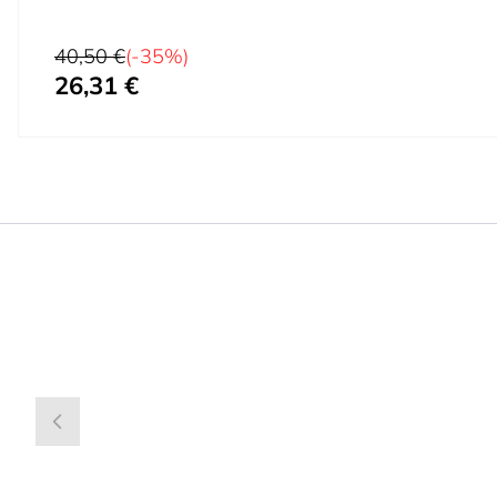
Precio habitual
40,50 €
(-35%)
26,31 €
Precio especial