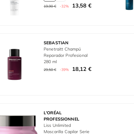
13,58 €
19,90 €
-32%
SEBASTIAN
Penetraitt Champú
Reparador Profesional
280 ml
18,12 €
29,50 €
-39%
L'ORÉAL
PROFESSIONNEL
Liss Unlimited
Mascarilla Capilar Serie