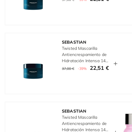
SEBASTIAN
Twisted Mascarilla
Antiencrespamiento de
Hidratación Intensa 145
ml
22,51 €
37,00 €
-39%
SEBASTIAN
Twisted Mascarilla
Antiencrespamiento de
Hidratación Intensa 145