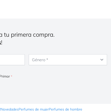
a tu primera compra.
s
!
Género
 Primor
!
Novedades
Perfumes de mujer
Perfumes de hombre