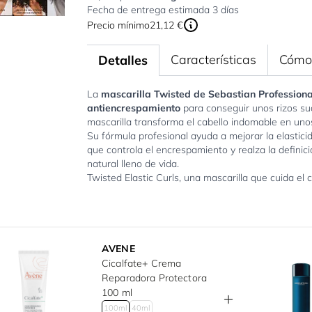
Fecha de entrega estimada 3 días
Precio mínimo
21,12 €
Características
Cómo 
Detalles
La
mascarilla Twisted de Sebastian Professional
antiencrespamiento
para conseguir unos rizos su
mascarilla transforma el cabello indomable en unos 
Su fórmula profesional ayuda a mejorar la elastici
que controla el encrespamiento y realza la defini
natural lleno de vida.
Twisted Elastic Curls, una mascarilla que cuida el c
AVENE
Cicalfate+ Crema
Reparadora Protectora
100 ml
100ml
40ml