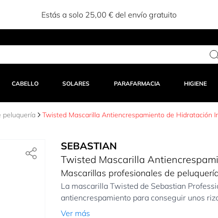
Estás a solo 25,00 € del envío gratuito
CABELLO
SOLARES
PARAFARMACIA
HIGIENE
e peluquería
Twisted Mascarilla Antiencrespamiento de Hidratación I
SEBASTIAN
Twisted Mascarilla Antiencrespami
Mascarillas profesionales de peluquerí
La mascarilla Twisted de Sebastian Professio
antiencrespamiento para conseguir unos rizos
Ver más