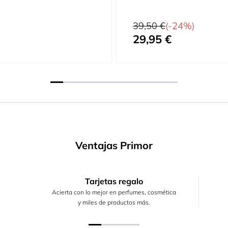
Precio habitual
39,50 €
(-24%)
29,95 €
Precio especial
Ventajas Primor
Tarjetas regalo
Acierta con lo mejor en perfumes, cosmética
y miles de productos más.