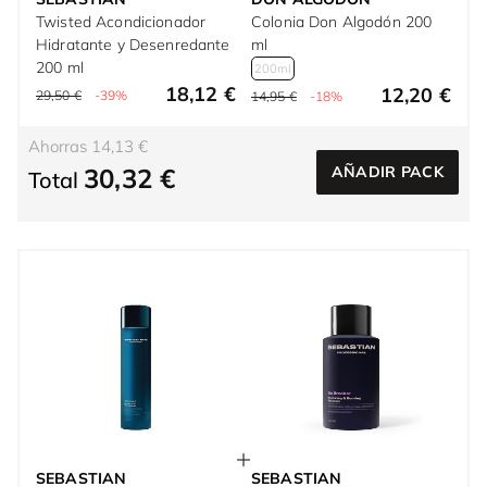
Twisted Acondicionador
Colonia Don Algodón 200
Hidratante y Desenredante
ml
200 ml
200ml
18,12 €
12,20 €
29,50 €
-39%
14,95 €
-18%
Ahorras 14,13 €
30,32 €
AÑADIR PACK
Total
SEBASTIAN
SEBASTIAN