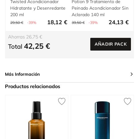
Twisted Acondicionador
Potion 9 Tratamiento de
Hidratante y Desenredante
Peinado Acondicionador Sin
200 ml
Aclarado 140 ml
18,12 €
24,13 €
29,50 €
-39%
39,50 €
-39%
Ahorras 26,75 €
42,25 €
AÑADIR PACK
Total
Más Información
Productos relacionados
Press to skip carousel