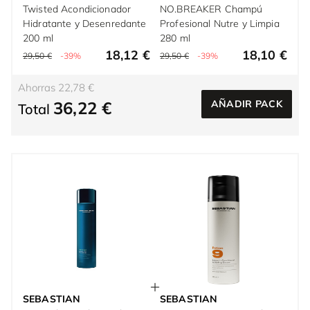
Twisted Acondicionador
NO.BREAKER Champú
Hidratante y Desenredante
Profesional Nutre y Limpia
200 ml
280 ml
18,12 €
18,10 €
29,50 €
-39%
29,50 €
-39%
Ahorras 22,78 €
36,22 €
AÑADIR PACK
Total
SEBASTIAN
SEBASTIAN