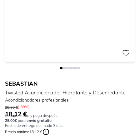
SEBASTIAN
Twisted Acondicionador Hidratante y Desenredante
Acondicionadores profesionales
(-39%)
29,50 €
18,12 €
Tan bajo como:
Compra ahora y paga después.
25,00€
para
envío gratuito
Fecha de entrega estimada 3 días
Precio mínimo
18,12 €