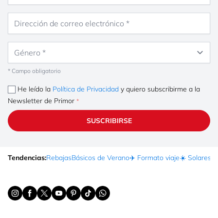
Dirección de correo electrónico
Género
* Campo obligatorio
He leído la
Política de Privacidad
y quiero subscribirme a la
Newsletter de Primor
SUSCRIBIRSE
Tendencias:
Rebajas
Básicos de Verano
✈️ Formato viaje
☀️ Solares
Ma