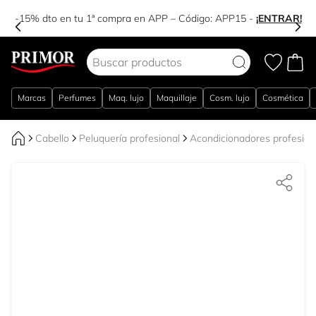
-15% dto en tu 1ª compra en APP – Código:
APP15
-
¡ENTRAR!
Ir al contenido
Marcas
Perfumes
Maq. lujo
Maquillaje
Cosm. lujo
Cosmética
Cabello
Peluquería profesional
Acondicionadores profesion