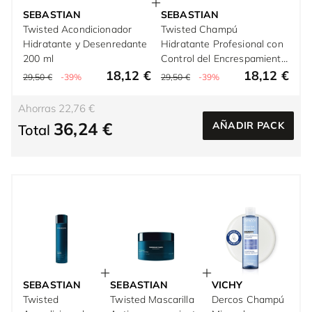
SEBASTIAN
SEBASTIAN
Twisted Acondicionador
Twisted Champú
Hidratante y Desenredante
Hidratante Profesional con
200 ml
Control del Encrespamiento
280 ml
18,12 €
18,12 €
29,50 €
-39%
29,50 €
-39%
Ahorras 22,76 €
36,24 €
AÑADIR PACK
Total
SEBASTIAN
SEBASTIAN
VICHY
Twisted
Twisted Mascarilla
Dercos Champú