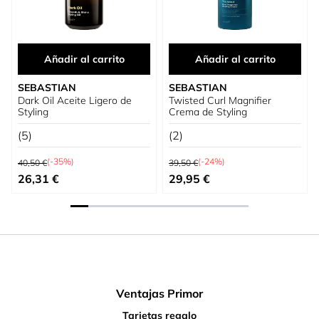
Añadir al carrito
Añadir al carrito
SEBASTIAN
SEBASTIAN
Dark Oil Aceite Ligero de
Twisted Curl Magnifier
Styling
Crema de Styling
(5)
(2)
Precio habitual
Precio habitual
(-35%)
(-24%)
40,50 €
39,50 €
Precio especial
Precio especial
26,31 €
29,95 €
Ventajas Primor
Tarjetas regalo