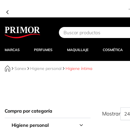
Ir al contenido
MARCAS
PERFUMES
MAQUILLAJE
COSMÉTICA
Sanex
Higiene personal
Higiene íntima
Compra por categoría
Mostrar
Higiene personal