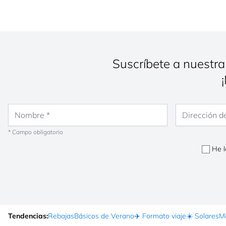
Suscríbete a nuestra
Nombre
Dirección de co
* Campo obligatorio
He l
Tendencias:
Rebajas
Básicos de Verano
✈️ Formato viaje
☀️ Solares
Ma