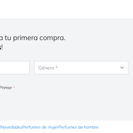
a tu primera compra.
s
!
Género
 Primor
!
Novedades
Perfumes de mujer
Perfumes de hombre