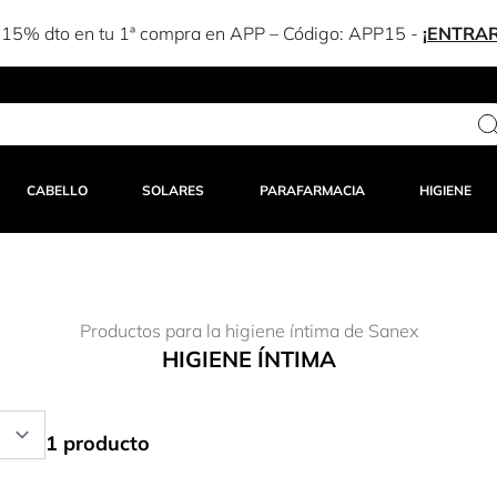
Estás a solo 25,00 € del envío gratuito
CABELLO
SOLARES
PARAFARMACIA
HIGIENE
Productos para la higiene íntima de Sanex
HIGIENE ÍNTIMA
1 producto